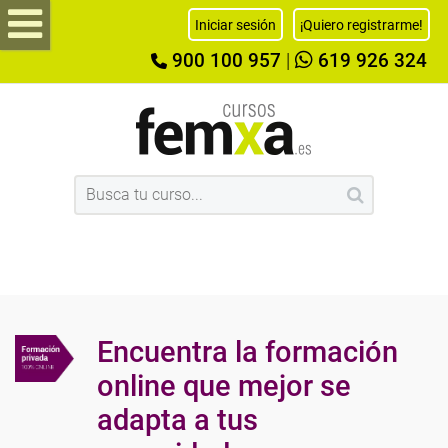
Iniciar sesión
¡Quiero registrarme!
900 100 957
|
619 926 324
Encuentra la formación
online que mejor se
adapta a tus