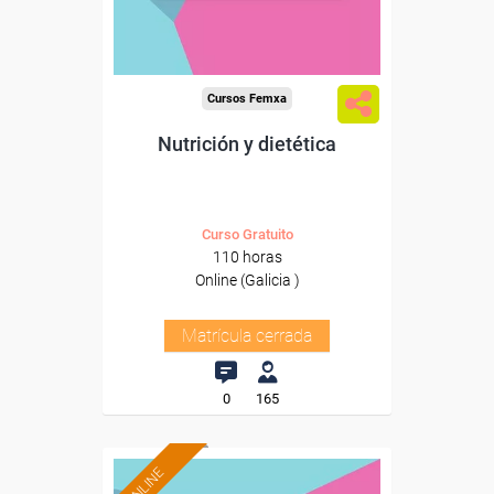
Cursos Femxa
Nutrición y dietética
Curso Gratuito
110 horas
Online (Galicia )
Matrícula cerrada
0
165
ONLINE