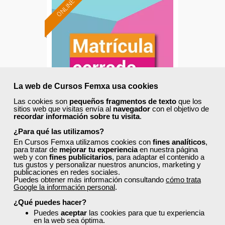
ONLINE
La web de Cursos Femxa usa cookies
Las cookies son
pequeños fragmentos de texto
que los
sitios web que visitas envía al
navegador
con el objetivo de
recordar información sobre tu visita
.
Cursos Femxa
¿Para qué las utilizamos?
En Cursos Femxa utilizamos cookies con
fines analíticos
,
Estrategias de servicios:
para tratar de
mejorar tu experiencia
en nuestra página
web y con
fines publicitarios
, para adaptar el contenido a
calidad y orientación al
tus gustos y personalizar nuestros anuncios, marketing y
cliente
publicaciones en redes sociales.
Puedes obtener más información consultando
cómo trata
Google la información personal
.
Curso Gratuito
100 horas
¿Qué puedes hacer?
Online (Galicia )
Puedes
aceptar
las cookies para que tu experiencia
en la web sea óptima.