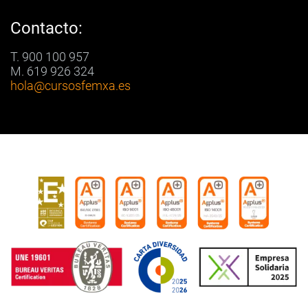
Contacto:
T. 900 100 957
M. 619 926 324
hola
@cursosfemxa.es