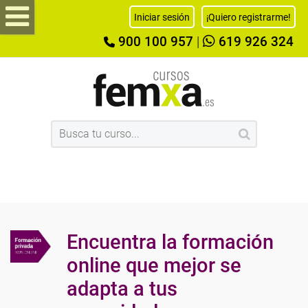
Iniciar sesión
¡Quiero registrarme!
900 100 957
|
619 926 324
Encuentra la formación
online que mejor se
adapta a tus