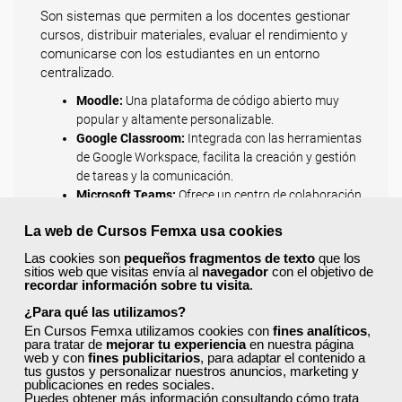
Son sistemas que permiten a los docentes gestionar
cursos, distribuir materiales, evaluar el rendimiento y
comunicarse con los estudiantes en un entorno
centralizado.
Moodle:
Una plataforma de código abierto muy
popular y altamente personalizable.
Google Classroom:
Integrada con las herramientas
de Google Workspace, facilita la creación y gestión
de tareas y la comunicación.
Microsoft Teams:
Ofrece un centro de colaboración
que combina chat, videoconferencias, archivos y
La web de Cursos Femxa usa cookies
aplicaciones, útil para la gestión de aulas virtuales.
Canvas y Schoology:
Otras plataformas LMS
Las cookies son
pequeños fragmentos de texto
que los
ampliamente utilizadas en diversas instituciones
sitios web que visitas envía al
navegador
con el objetivo de
recordar información sobre tu visita
.
educativas.
¿Para qué las utilizamos?
Herramientas de Creación de Contenido y
En Cursos Femxa utilizamos cookies con
fines analíticos
,
Presentación
para tratar de
mejorar tu experiencia
en nuestra página
web y con
fines publicitarios
, para adaptar el contenido a
Permiten a los docentes y estudiantes crear recursos
tus gustos y personalizar nuestros anuncios, marketing y
visuales y dinámicos para captar la atención y mejorar
publicaciones en redes sociales.
Puedes obtener más información consultando
cómo trata
la comprensión.