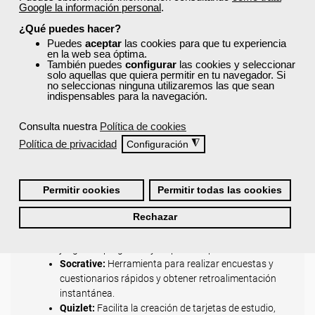
Google la información personal
.
Canva:
Herramienta de diseño gráfico con
¿Qué puedes hacer?
plantillas específicas para el ámbito educativo,
Puedes
aceptar
las cookies para que tu experiencia
ideal para crear presentaciones y materiales
en la web sea óptima.
También puedes
configurar
las cookies y seleccionar
didácticos atractivos.
solo aquellas que quiera permitir en tu navegador. Si
Genially:
Permite crear contenido interactivo, como
no seleccionas ninguna utilizaremos las que sean
presentaciones, infografías y juegos.
indispensables para la navegación.
Padlet:
Un tablero virtual de colaboración donde se
pueden compartir ideas, enlaces, imágenes y
Consulta nuestra
Política de cookies
recursos de forma visual e interactiva.
Política de privacidad
◮
Configuración
Herramientas de Gamificación y Evaluación
Hacen que el aprendizaje sea más interactivo y
Permitir cookies
Permitir todas las cookies
permiten a los docentes medir el progreso de los
estudiantes de manera lúdica y en tiempo real.
Rechazar
Kahoot!:
Permite crear cuestionarios interactivos y
juegos de preguntas y respuestas para el aula.
Socrative:
Herramienta para realizar encuestas y
cuestionarios rápidos y obtener retroalimentación
instantánea.
Quizlet:
Facilita la creación de tarjetas de estudio,