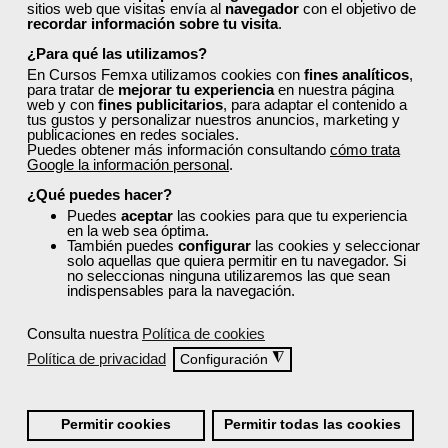
Una persona que estudia gestión empresarial puede
sitios web que visitas envía al
navegador
con el objetivo de
recordar información sobre tu visita
.
ocupar una amplia gama de cargos en diversas áreas
y sectores, tanto en empresas privadas como públicas
¿Para qué las utilizamos?
u ONGs, debido a la versatilidad de sus conocimientos
En Cursos Femxa utilizamos cookies con
fines analíticos
,
para tratar de
mejorar tu experiencia
en nuestra página
en finanzas, recursos humanos, marketing, producción
web y con
fines publicitarios
, para adaptar el contenido a
y auditoría.
tus gustos y personalizar nuestros anuncios, marketing y
publicaciones en redes sociales.
Cargos Directivos y de Gerencia:
Director General /
Puedes obtener más información consultando
cómo trata
Gerente General, Gerente de Proyectos (Project
Google la información personal
.
Management), Gerente de Áreas (Finanzas, Recursos
¿Qué puedes hacer?
Humanos, Operaciones, Marketing), Jefe de Área o
Puedes
aceptar
las cookies para que tu experiencia
Jefe de Departamento, Jefe de Almacén.
en la web sea óptima.
También puedes
configurar
las cookies y seleccionar
Cargos en Áreas Funcionales:
Consultor/Asesor de
solo aquellas que quiera permitir en tu navegador. Si
no seleccionas ninguna utilizaremos las que sean
Empresas, Auditor, Coordinador de Compras,
indispensables para la navegación.
Inventarios y Servicios, Asistente Administrativo o
Asistente de Gerencia, Analista de Mercado,
Consulta nuestra
Política de cookies
Especialista en Logística, Administrador de la Unión
Política de privacidad
◮
Configuración
Europea (UE).
Emprendimiento y Consultoría:
Gestor de su propia
empresa/negocio, Socio de una startup, Coach
Permitir cookies
Permitir todas las cookies
Empresarial.