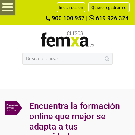
Iniciar sesión
¡Quiero registrarme!
900 100 957
|
619 926 324
Encuentra la formación
online que mejor se
adapta a tus