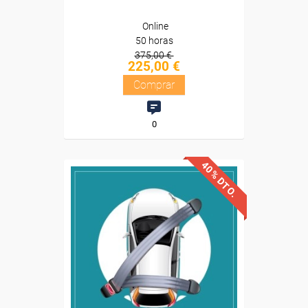
Online
50 horas
375,00 €
225,00 €
Comprar
0
40% DTO.
Descuentos especiales
Sin requisitos de acceso
Diploma