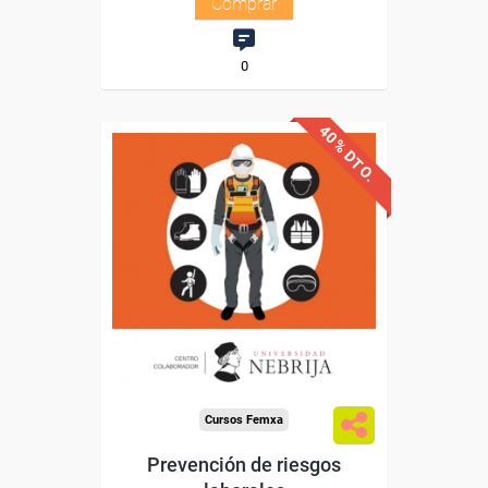
Comprar
0
40% DTO.
Avalado y reconocido por
Universidad Nebrija
la
Sin requisitos de acceso
Doble titulación
Compra segura
Cursos Femxa
Prevención de riesgos