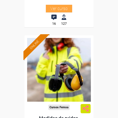
Ver curso
16
127
ONLINE
Formación 100%
subvencionada.
Para desempleados,
trabajadores y autónomos.
Sector
-Construcción e industrias
Extractivas.
Cursos Femxa