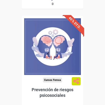
0
40% DTO.
Descuentos especiales
Sin requisitos de acceso
Diploma
Compra segura
Cursos Femxa
Prevención de riesgos
psicosociales