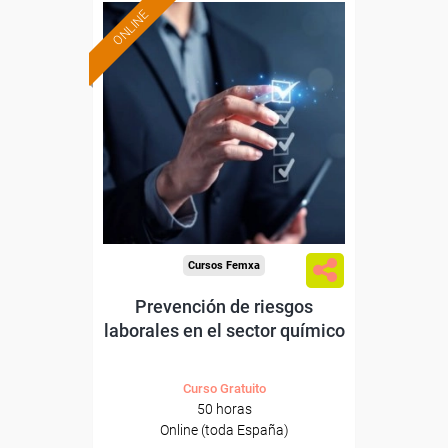
ONLINE
Formación 100%
subvencionada.
Para desempleados,
trabajadores y autónomos.
Sector
-Industria Química.
Cursos Femxa
Prevención de riesgos
laborales en el sector químico
Curso Gratuito
50 horas
Online (toda España)