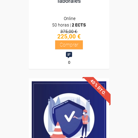
laborales
Online
50 horas |
2 ECTS
375,00 €
225,00 €
Comprar
0
40% DTO.
Descuentos especiales
Sin requisitos de acceso
Diploma