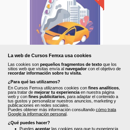
Descuentos especiales
Sin requisitos de acceso
Diploma
Compra segura
La web de Cursos Femxa usa cookies
Las cookies son
pequeños fragmentos de texto
que los
Cursos Femxa
sitios web que visitas envía al
navegador
con el objetivo de
recordar información sobre tu visita
.
Prevención de accidentes en
¿Para qué las utilizamos?
la conducción
En Cursos Femxa utilizamos cookies con
fines analíticos
,
para tratar de
mejorar tu experiencia
en nuestra página
web y con
fines publicitarios
, para adaptar el contenido a
Online
tus gustos y personalizar nuestros anuncios, marketing y
publicaciones en redes sociales.
40 horas
Puedes obtener más información consultando
cómo trata
300,00 €
Google la información personal
.
180,00 €
¿Qué puedes hacer?
Comprar
Puedes
aceptar
las cookies para que tu experiencia