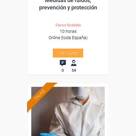
Medidas de ruidos,
prevención y protección
Curso Gratuito
10 horas
Online (toda España)
Ver curso
0
54
ONLINE
Formación 100%
subvencionada.
Para desempleados,
trabajadores y autónomos.