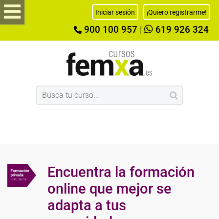
Iniciar sesión
¡Quiero registrarme!
900 100 957
|
619 926 324
Encuentra la formación
online que mejor se
adapta a tus