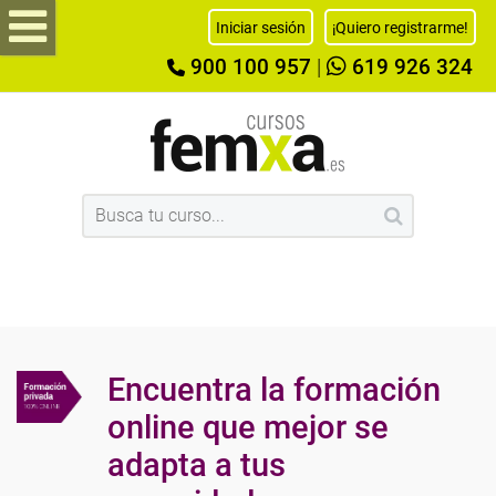
Iniciar sesión
¡Quiero registrarme!
900 100 957
|
619 926 324
Encuentra la formación
online que mejor se
adapta a tus