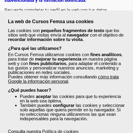
subvencionada y la formación bonificada
.
Recuerda completar tu perfil en la web con tus datos
actualizados, de esta forma encontrarás más rápido los cursos
La web de Cursos Femxa usa cookies
a los que puedes acceder y solicitar plaza en un clic.
Las cookies son
pequeños fragmentos de texto
que los
¡Escoge tu curso favorito, solicita tu plaza y mejora como
sitios web que visitas envía al
navegador
con el objetivo de
recordar información sobre tu visita
.
profesional dentro de tu sector!
¿Para qué las utilizamos?
En Cursos Femxa utilizamos cookies con
fines analíticos
,
para tratar de
mejorar tu experiencia
en nuestra página
web y con
fines publicitarios
, para adaptar el contenido a
tus gustos y personalizar nuestros anuncios, marketing y
publicaciones en redes sociales.
¿No encuentras el curso que estás
Puedes obtener más información consultando
cómo trata
Google la información personal
.
buscando?
¿Qué puedes hacer?
Puedes
aceptar
las cookies para que tu experiencia
Consulta a continuación nuestra
lista de cursos
en la web sea óptima.
recomendados
y accede a la formación gratuita
También puedes
configurar
las cookies y seleccionar
que te ayudará a impulsar tu carrera profesional
solo aquellas que quiera permitir en tu navegador. Si
no seleccionas ninguna utilizaremos las que sean
o mejorar tu desarrollo personal.
indispensables para la navegación.
Cursos recomendados para el sector comercio
Consulta nuestra
Política de cookies