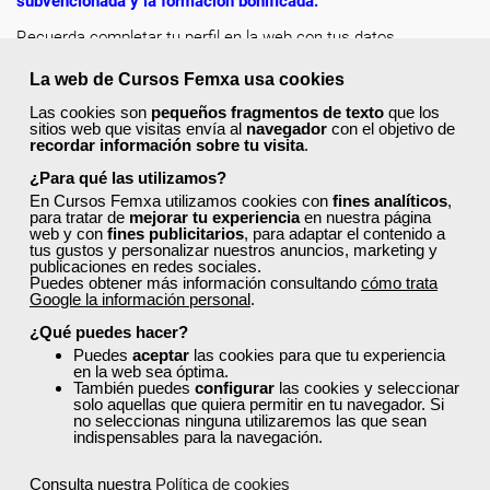
subvencionada y la formación bonificada
.
Recuerda completar tu perfil en la web con tus datos
actualizados, de esta forma encontrarás más rápido los cursos
La web de Cursos Femxa usa cookies
a los que puedes acceder y solicitar plaza en un clic.
Las cookies son
pequeños fragmentos de texto
que los
¡Escoge tu curso favorito, solicita tu plaza y mejora como
sitios web que visitas envía al
navegador
con el objetivo de
recordar información sobre tu visita
.
profesional dentro de tu sector!
¿Para qué las utilizamos?
En Cursos Femxa utilizamos cookies con
fines analíticos
,
para tratar de
mejorar tu experiencia
en nuestra página
web y con
fines publicitarios
, para adaptar el contenido a
tus gustos y personalizar nuestros anuncios, marketing y
publicaciones en redes sociales.
¿No encuentras el curso que estás
Puedes obtener más información consultando
cómo trata
Google la información personal
.
buscando?
¿Qué puedes hacer?
Puedes
aceptar
las cookies para que tu experiencia
Consulta a continuación nuestra
lista de cursos
en la web sea óptima.
recomendados
y accede a la formación gratuita
También puedes
configurar
las cookies y seleccionar
que te ayudará a impulsar tu carrera profesional
solo aquellas que quiera permitir en tu navegador. Si
no seleccionas ninguna utilizaremos las que sean
o mejorar tu desarrollo personal.
indispensables para la navegación.
Cursos recomendados para el sector comercio
Consulta nuestra
Política de cookies