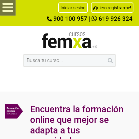
Iniciar sesión
¡Quiero registrarme!
900 100 957
|
619 926 324
Encuentra la formación
online que mejor se
adapta a tus