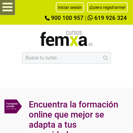
Iniciar sesión
¡Quiero registrarme!
900 100 957
|
619 926 324
Encuentra la formación
online que mejor se
adapta a tus