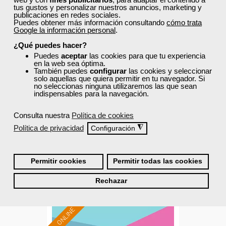
tus gustos y personalizar nuestros anuncios, marketing y
publicaciones en redes sociales.
Puedes obtener más información consultando
cómo trata
Google la información personal
.
Cursos Femxa
¿Qué puedes hacer?
Puedes
aceptar
las cookies para que tu experiencia
Gestión de recursos humanos
en la web sea óptima.
También puedes
configurar
las cookies y seleccionar
solo aquellas que quiera permitir en tu navegador. Si
no seleccionas ninguna utilizaremos las que sean
indispensables para la navegación.
Curso Gratuito
50 horas
Consulta nuestra
Política de cookies
Online (Galicia )
Política de privacidad
◮
Configuración
Matrícula cerrada
Permitir cookies
Permitir todas las cookies
0
41
Rechazar
ONLINE