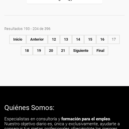
Resultados 193 - 204 de 396
Inicio
Anterior
12
13
14
15
16
17
18
19
20
21
Siguiente
Final
Quiénes Somos:
Especialistas en consultoría y
formación para el empleo
.
Nuestro objetivo diario es, única y exclusivamente, ayudarte a
conseguir tus metas profesionales ofreciéndote los mejores