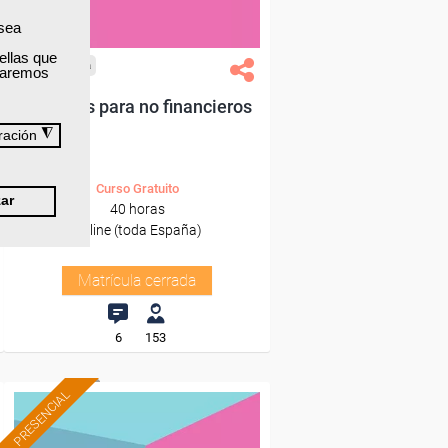
 sea
ellas que
Cursos Femxa
izaremos
Finanzas para no financieros
◮
ración
Curso Gratuito
ar
40 horas
Online (toda España)
Matrícula cerrada
6
153
PRESENCIAL