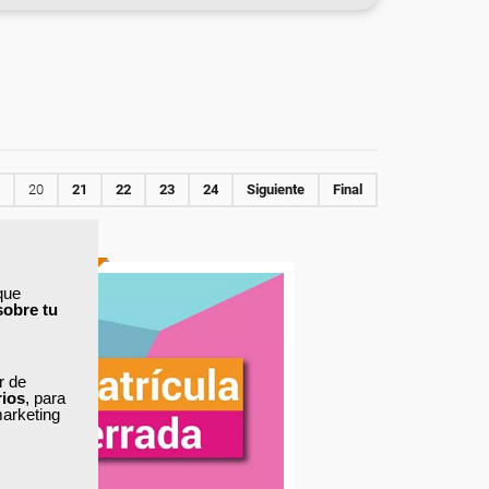
20
21
22
23
24
Siguiente
Final
ONLINE
que
sobre tu
ar de
rios
, para
marketing