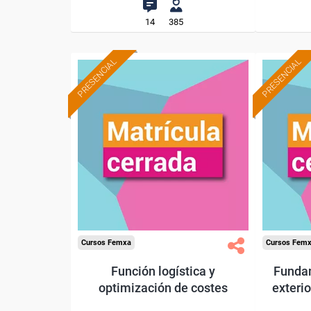
14
385
PRESENCIAL
PRESENCIAL
Cursos Femxa
Cursos Fem
Función logística y
Funda
optimización de costes
exteri