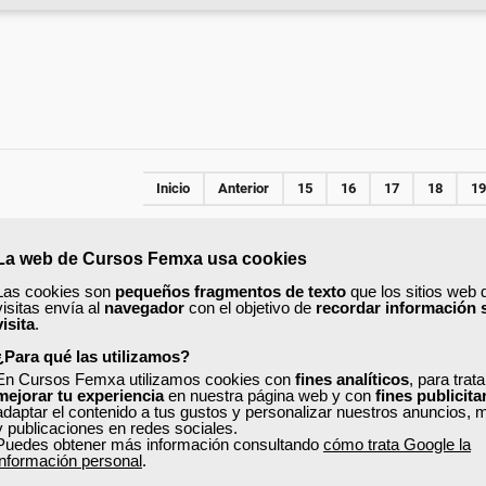
Inicio
Anterior
15
16
17
18
19
La web de Cursos Femxa usa cookies
ONLINE
Las cookies son
pequeños fragmentos de texto
que los sitios web 
visitas envía al
navegador
con el objetivo de
recordar información 
visita
.
¿Para qué las utilizamos?
En Cursos Femxa utilizamos cookies con
fines analíticos
, para trat
mejorar tu experiencia
en nuestra página web y con
fines publicita
adaptar el contenido a tus gustos y personalizar nuestros anuncios, 
y publicaciones en redes sociales.
Puedes obtener más información consultando
cómo trata Google la
información personal
.