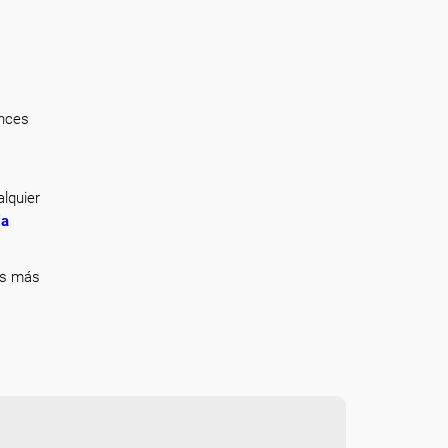
onces
lquier
la
ás más