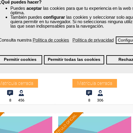
¿Qué puedes hacer?
Puedes
aceptar
las cookies para que tu experiencia en la web
óptima.
También puedes
configurar
las cookies y seleccionar solo aqu
xa
Cursos Femxa
quiera permitir en tu navegador. Si no seleccionas ninguna util
las que sean indispensables para la navegación.
tión de proyectos
Ofimática: Aplicaciones
informáticas de gestión
Consulta nuestra
Política de cookies
Política de privacidad
Configu
Curso Gratuito
Curso Gratuito
Permitir cookies
Permitir todas las cookies
Rechaz
40 horas
50 horas
nline (toda España)
Online (toda España)
Matrícula cerrada
Matrícula cerrada
8
456
8
306
TÍTULO OFICIAL