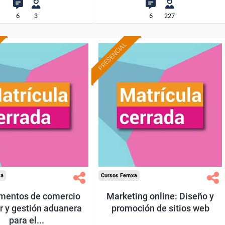
6
3
6
227
PRESENCIAL
xa
Cursos Femxa
mentos de comercio
Marketing online: Diseño y
or y gestión aduanera
promoción de sitios web
para el...