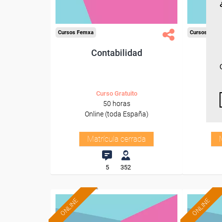
Cursos Femxa
Cursos Fem
Contabilidad
Ges
Curso Gratuito
50 horas
Online (toda España)
O
Matrícula cerrada
5
352
ONLINE
ONLINE