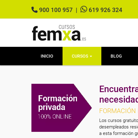
900 100 957
|
619 926 324
INICIO
CURSOS
BLOG
Encuentra
necesida
FORMACIÓN 
Los cursos gratuito
desempleados resid
a esta formación gr