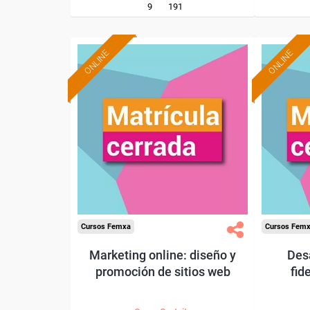
9
191
ONLINE
ONLINE
Cursos Femxa
Cursos Fem
Marketing online: diseño y
Desa
promoción de sitios web
fid