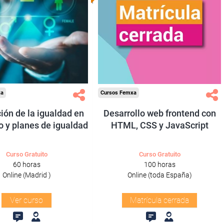
ra autónomos de
Madrid.
odos los sectores.
xa
Cursos Femxa
ón de la igualdad en
Desarrollo web frontend con
jo y planes de igualdad
HTML, CSS y JavaScript
Curso Gratuito
Curso Gratuito
60 horas
100 horas
Online (Madrid )
Online (toda España)
Ver curso
Matrícula cerrada