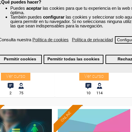
¿Qué puedes hacer?
Puedes
aceptar
las cookies para que tu experiencia en la web
óptima.
xa
Cursos Femxa
También puedes
configurar
las cookies y seleccionar solo aqu
quiera permitir en tu navegador. Si no seleccionas ninguna util
mas auxiliares a las
Energía solar térmica y
las que sean indispensables para la navegación.
structuras eléctricas
termoeléctrica
Consulta nuestra
Política de cookies
Política de privacidad
Configu
Curso Gratuito
Curso Gratuito
50 horas
100 horas
Permitir cookies
Permitir todas las cookies
Rechaz
nline (toda España)
Online (toda España)
Ver curso
Ver curso
2
75
10
114
ONLINE
Formación 100%
subvencionada.