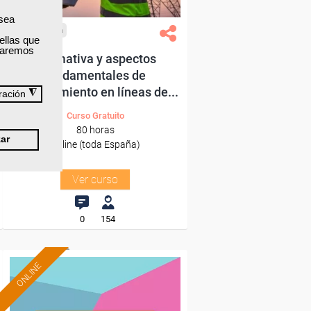
 sea
Cursos Femxa
ellas que
izaremos
Normativa y aspectos
fundamentales de
mantenimiento en líneas de...
◮
ración
Curso Gratuito
80 horas
ar
Online (toda España)
Ver curso
0
154
ONLINE