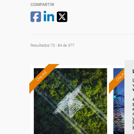
COMPARTIR
Resultados 73 - 84 de 377
ONLINE
ONLINE
Formación 100%
subvencionada.
Para desempleados,
Pa
trabajadores y autónomos.
trabajado
Sector
-Energía y Agua.