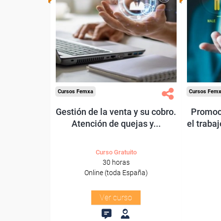
Para desempleados,
Pa
trabajadores y autónomos.
Sector
T
-Energía y Agua.
Cursos Femxa
Cursos Fem
Gestión de la venta y su cobro.
Promoci
Atención de quejas y...
el traba
Curso Gratuito
30 horas
Online (toda España)
Ver curso