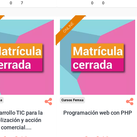
0
7
0
0
ONLINE
xa
Cursos Femxa
rrollo TIC para la
Programación web con PHP
elización y acción
comercial....