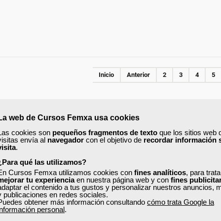
Inicio
Anterior
2
3
4
5
La web de Cursos Femxa usa cookies
ONLINE
Las cookies son
pequeños fragmentos de texto
que los sitios web 
visitas envía al
navegador
con el objetivo de
recordar información 
Formación 100%
Formación 100%
visita
.
subvencionada.
subvencionada.
¿Para qué las utilizamos?
ra desempleados,
Para desempleados,
En Cursos Femxa utilizamos cookies con
fines analíticos
, para trat
res y autónomos.
mejorar tu experiencia
en nuestra página web y con
trabajadores y autónomos.
fines publicita
adaptar el contenido a tus gustos y personalizar nuestros anuncios, 
y publicaciones en redes sociales.
Sector
Sector
Puedes obtener más información consultando
cómo trata Google la
-Energía y Agua.
-Energía y Agua.
información personal
.