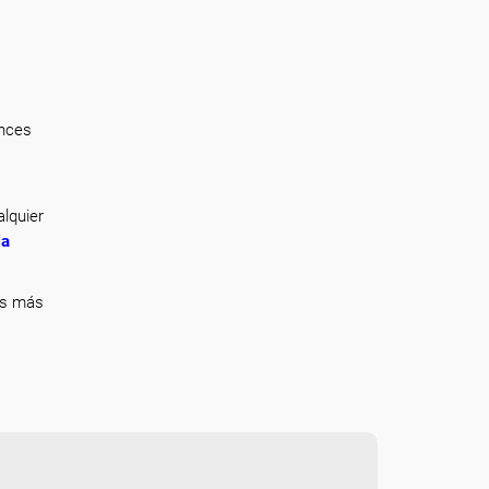
onces
lquier
la
ás más