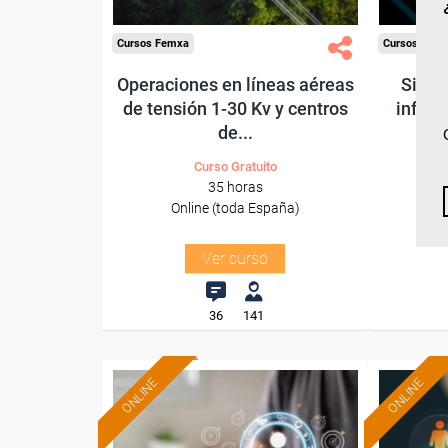
Cursos Femxa
Cursos Fem
Operaciones en líneas aéreas
Siste
de tensión 1-30 Kv y centros
infrae
de...
Curso Gratuito
35 horas
Online (toda España)
O
Ver curso
36
141
ONLINE
ONLINE
Formación 100%
subvencionada.