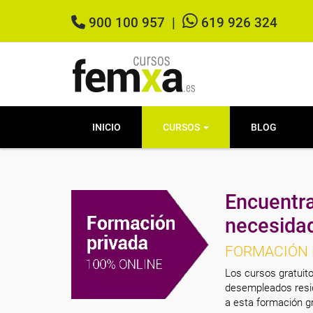
900 100 957
|
619 926 324
INICIO
CURSOS
BLOG
Encuentra
necesida
FORMACIÓN 
Los cursos gratuito
desempleados resid
a esta formación gr