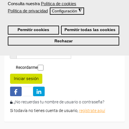
Consulta nuestra
Política de cookies
Inicia sesión:
Política de privacidad
◮
Configuración
Accede con tu nombre de usuario y contraseña o inicia
sesión con Facebook, Google o LinkedIn:
Permitir cookies
Permitir todas las cookies
Rechazar
Recordarme
Iniciar sesión
¿No recuerdas tu nombre de usuario o contraseña?
Si todavía no tienes cuenta de usuario,
regístrate aquí