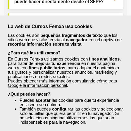
puede hacer directamente desde el SEPE?
¿Son los docentes un aspecto diferencial de
los cursos de Femxa?
La web de Cursos Femxa usa cookies
Las cookies son
pequeños fragmentos de texto
que los
sitios web que visitas envía al
navegador
con el objetivo de
recordar información sobre tu visita
.
¿Los cursos de Femxa son prácticos y tienen
temario actualizado?
¿Para qué las utilizamos?
En Cursos Femxa utilizamos cookies con
fines analíticos
,
para tratar de
mejorar tu experiencia
en nuestra página
web y con
fines publicitarios
, para adaptar el contenido a
¿Qué ofrece Femxa al alumno una vez
tus gustos y personalizar nuestros anuncios, marketing y
finaliza su formación?
publicaciones en redes sociales.
Puedes obtener más información consultando
cómo trata
Google la información personal
.
¿Recibiré un certificado al finalizar un curso
¿Qué puedes hacer?
gratuito?
Puedes
aceptar
las cookies para que tu experiencia
en la web sea óptima.
También puedes
configurar
las cookies y seleccionar
solo aquellas que quiera permitir en tu navegador. Si
no seleccionas ninguna utilizaremos las que sean
indispensables para la navegación.