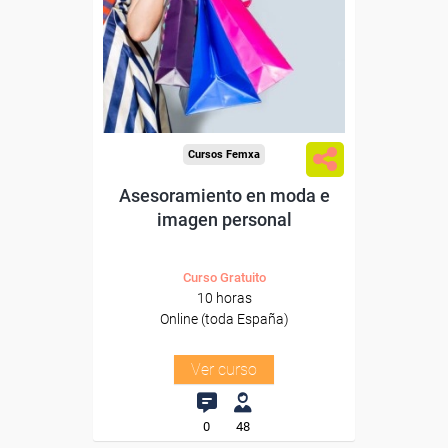
Para desempleados,
trabajadores y autónomos.
Sector
-Grandes Almacenes.
Cursos Femxa
Asesoramiento en moda e
imagen personal
Curso Gratuito
10 horas
Online (toda España)
Ver curso
0
48