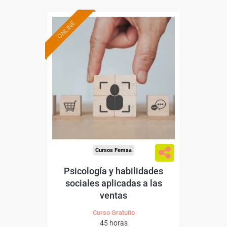
ONLINE
Formación 100%
subvencionada.
Para desempleados,
trabajadores y autónomos.
Sector
-Grandes Almacenes.
Cursos Femxa
Psicología y habilidades
sociales aplicadas a las
ventas
Curso Gratuito
45 horas