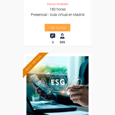
Curso Gratuito
180 horas
Presencial - Aula virtual en Madrid
Ver curso
3
599
AULA VIRTUAL
Formación 100%
subvencionada.
Para desempleados,
trabajadores y autónomos.
Para todos los sectores.