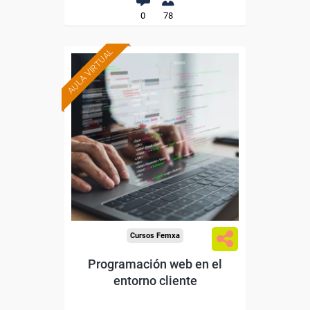
0
78
AULA VIRTUAL
Formación 100%
subvencionada.
Para desempleados,
trabajadores y autónomos.
Para todos los sectores.
Cursos Femxa
Programación web en el
entorno cliente