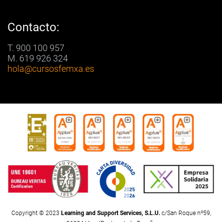
Contacto:
T. 900 100 957
M. 619 926 324
hola
@cursosfemxa.es
Copyright © 2023
Learning and Support Services, S.L.U.
c/San Roque nº59,