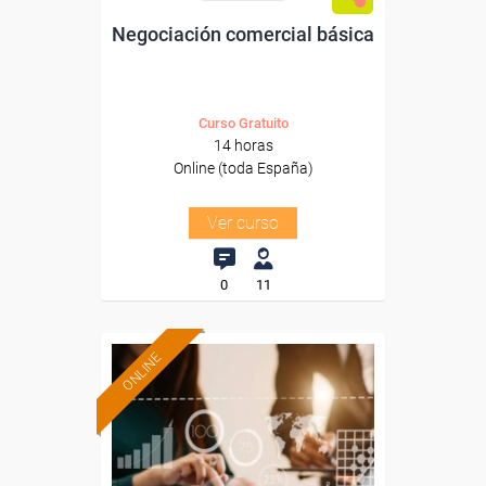
Negociación comercial básica
Curso Gratuito
14 horas
Online (toda España)
Ver curso
0
11
ONLINE
Formación 100%
subvencionada.
Para desempleados,