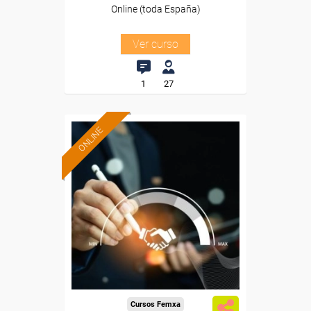
Online (toda España)
Ver curso
1
27
ONLINE
Formación 100%
subvencionada.
Para desempleados,
trabajadores y autónomos.
Sector
-Grandes Almacenes.
Cursos Femxa