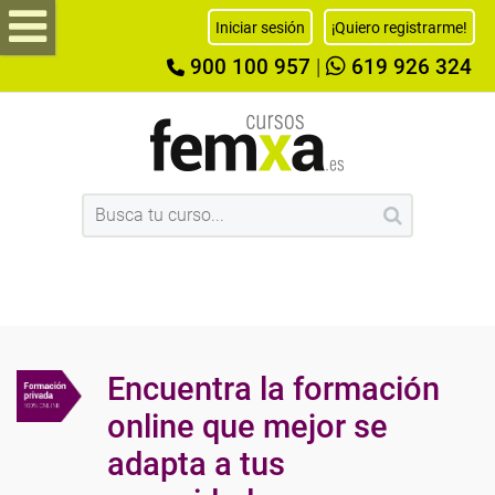
Iniciar sesión
¡Quiero registrarme!
900 100 957
|
619 926 324
Encuentra la formación
online que mejor se
adapta a tus