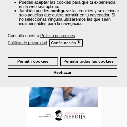
Puedes
aceptar
las cookies para que tu experiencia
65 horas
en la web sea óptima.
Online (toda España)
También puedes
configurar
las cookies y seleccionar
solo aquellas que quiera permitir en tu navegador. Si
no seleccionas ninguna utilizaremos las que sean
indispensables para la navegación.
Ver curso
Consulta nuestra
Política de cookies
0
123
Política de privacidad
◮
Configuración
TÍTULO OFICIAL
Permitir cookies
Permitir todas las cookies
Formación 100%
Rechazar
subvencionada.
Para desempleados,
trabajadores y autónomos.
Para todos los sectores.