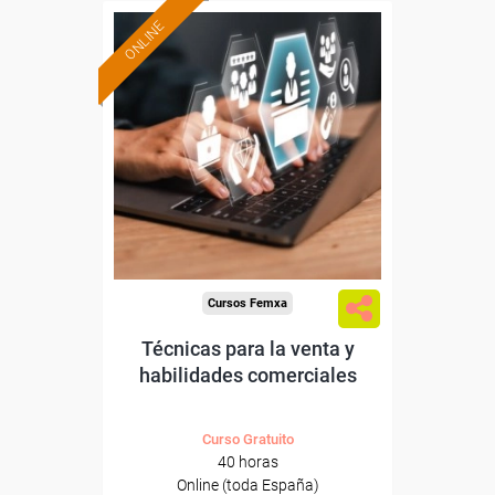
ONLINE
Formación 100%
subvencionada.
Para desempleados,
trabajadores y autónomos.
Sector
-Grandes Almacenes.
Cursos Femxa
Técnicas para la venta y
habilidades comerciales
Curso Gratuito
40 horas
Online (toda España)