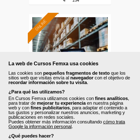
4
254
ONLINE
Formación 100%
subvencionada.
Para desempleados,
trabajadores y autónomos.
La web de Cursos Femxa usa cookies
Sector
Las cookies son
pequeños fragmentos de texto
que los
-Grandes Almacenes.
sitios web que visitas envía al
navegador
con el objetivo de
recordar información sobre tu visita
.
¿Para qué las utilizamos?
En Cursos Femxa utilizamos cookies con
fines analíticos
,
Cursos Femxa
para tratar de
mejorar tu experiencia
en nuestra página
web y con
fines publicitarios
, para adaptar el contenido a
Gestión informatizada de
tus gustos y personalizar nuestros anuncios, marketing y
publicaciones en redes sociales.
stock y logística
Puedes obtener más información consultando
cómo trata
Google la información personal
.
¿Qué puedes hacer?
Curso Gratuito