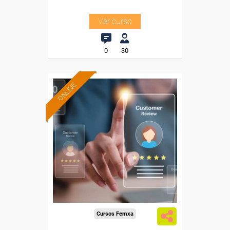
Ver curso
0
30
ONLINE
Formación 100%
subvencionada.
Para desempleados,
trabajadores y autónomos.
Sector
-Grandes Almacenes.
Cursos Femxa