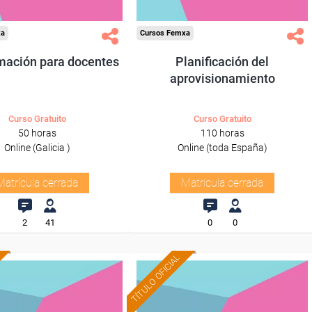
xa
Cursos Femxa
mación para docentes
Planificación del
aprovisionamiento
Curso Gratuito
Curso Gratuito
50 horas
110 horas
Online (Galicia )
Online (toda España)
Matrícula cerrada
Matrícula cerrada
2
41
0
0
TÍTULO OFICIAL