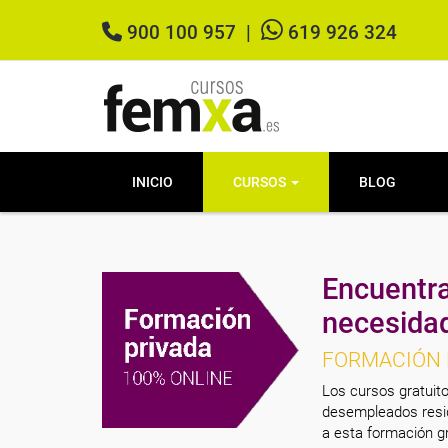
900 100 957
|
619 926 324
INICIO
CURSOS
BLOG
Encuentra
necesida
FORMACIÓN 
Los cursos gratuito
desempleados resid
a esta formación gr