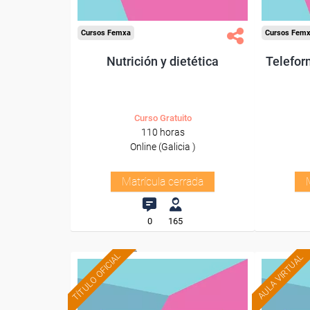
Cursos Femxa
Cursos Fem
Nutrición y dietética
Telefor
Curso Gratuito
110 horas
Online (Galicia )
Matrícula cerrada
0
165
TÍTULO OFICIAL
AULA VIRTUAL