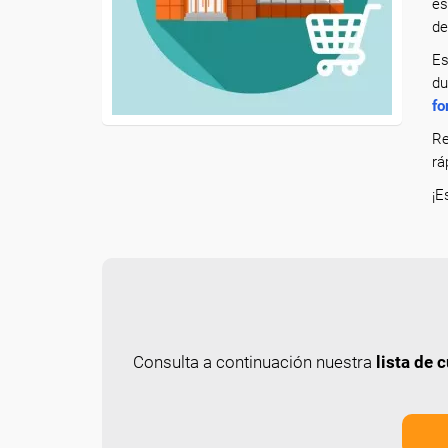
es
de
Es
du
fo
Re
rá
¡E
Consulta a continuación nuestra
lista de