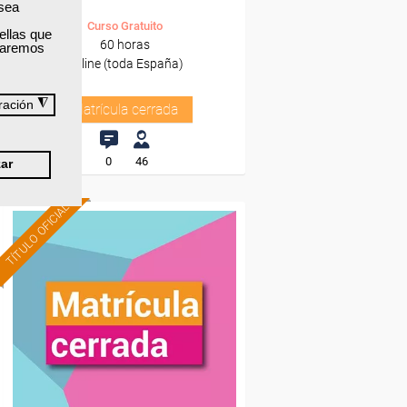
 sea
Curso Gratuito
ellas que
60 horas
izaremos
Online (toda España)
◮
ración
Matrícula cerrada
0
46
ar
TÍTULO OFICIAL