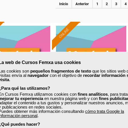
Inicio
Anterior
1
2
3
4
ONLINE
La web de Cursos Femxa usa cookies
Las cookies son
pequeños fragmentos de texto
que los sitios web 
visitas envía al
navegador
con el objetivo de
recordar información 
visita
.
¿Para qué las utilizamos?
En Cursos Femxa utilizamos cookies con
fines analíticos
, para trat
mejorar tu experiencia
en nuestra página web y con
fines publicita
xa
Cursos Femxa
adaptar el contenido a tus gustos y personalizar nuestros anuncios, 
y publicaciones en redes sociales.
Puedes obtener más información consultando
cómo trata Google la
ión y resolución de
Ciberseguridad laboral y
información personal
.
flictos: métodos
personal
¿Qué puedes hacer?
ternativos para...