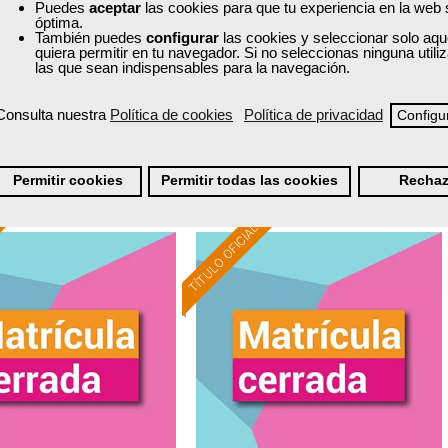
Puedes
aceptar
las cookies para que tu experiencia en la web
óptima.
Curso Gratuito
Curso Gratuito
También puedes
configurar
las cookies y seleccionar solo aqu
35 horas
40 horas
quiera permitir en tu navegador. Si no seleccionas ninguna util
las que sean indispensables para la navegación.
nline (toda España)
Online (toda España)
Consulta nuestra
Política de cookies
Política de privacidad
Configu
Matrícula cerrada
Matrícula cerrada
0
24
0
18
Permitir cookies
Permitir todas las cookies
Rechaz
TÍTULO OFICIAL