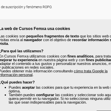
os de suscripción y fenómeno ROPO.
La web de Cursos Femxa usa cookies
Las cookies son
pequeños fragmentos de texto
que los sitios web 
visitas envía al
navegador
con el objetivo de
recordar información 
visita
.
tos.
¿Para qué las utilizamos?
En Cursos Femxa utilizamos cookies con
fines analíticos
, para trat
 web.
mejorar tu experiencia
en nuestra página web y con
fines publicita
adaptar el contenido a tus gustos y personalizar nuestros anuncios, 
iento.
y publicaciones en redes sociales.
Puedes obtener más información consultando
cómo trata Google la
información personal
.
ación de
150 horas.
¿Qué puedes hacer?
Puedes
aceptar
las cookies para que tu experiencia en la web
óptima.
También puedes
configurar
las cookies y seleccionar solo aqu
quiera permitir en tu navegador. Si no seleccionas ninguna util
las que sean indispensables para la navegación.