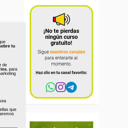
¡No te pierdas
ningún curso
que
gratuito!
sobre tu
Sigue
nuestros canales
para enterarte al
momento.
ar de
rios
, para
Haz clic en tu canal favorito:
marketing
 sea
ellas que
izaremos