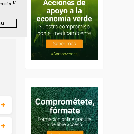
◮
ración
ar