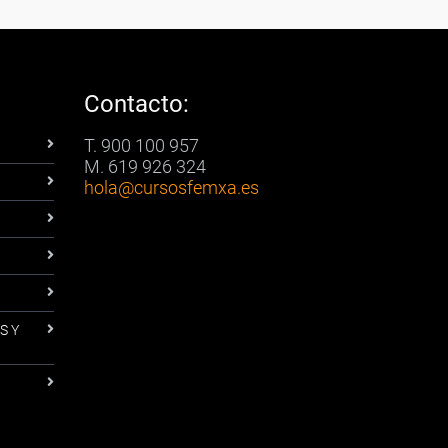
Contacto:
T. 900 100 957
M. 619 926 324
hola
@cursosfemxa.es
S Y