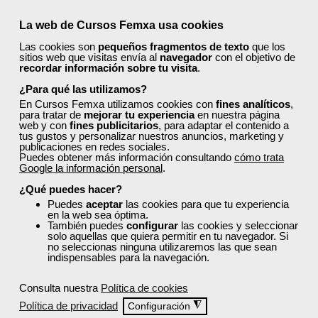
La web de Cursos Femxa usa cookies
Las cookies son
pequeños fragmentos de texto
que los
sitios web que visitas envía al
navegador
con el objetivo de
recordar información sobre tu visita
.
¡Únete a la Comunidad Femxa!
¿Para qué las utilizamos?
Actualmente
este curso está cerrado
y no hay plazas
En Cursos Femxa utilizamos cookies con
fines analíticos
,
disponibles.
para tratar de
mejorar tu experiencia
en nuestra página
web y con
fines publicitarios
, para adaptar el contenido a
Si todavía no tienes cuenta de usuario,
regístrate
, indicando
tus gustos y personalizar nuestros anuncios, marketing y
tu sector profesional y tus preferencias formativas. Si ya
publicaciones en redes sociales.
Puedes obtener más información consultando
cómo trata
estás registrado, inicia sesión a continuación y filtra tu
Google la información personal
.
búsqueda para encontrar los cursos que se ajusten a tu
perfil.
¿Qué puedes hacer?
Puedes
aceptar
las cookies para que tu experiencia
en la web sea óptima.
También puedes
configurar
las cookies y seleccionar
solo aquellas que quiera permitir en tu navegador. Si
no seleccionas ninguna utilizaremos las que sean
indispensables para la navegación.
Consulta nuestra
Política de cookies
Recordarme
Política de privacidad
◮
Configuración
Iniciar sesión