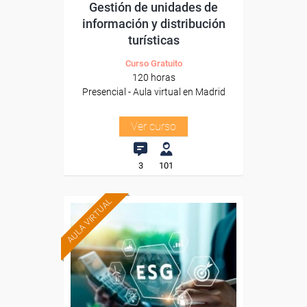
Gestión de unidades de
información y distribución
turísticas
Curso Gratuito
120 horas
Presencial - Aula virtual en Madrid
Ver curso
3
101
AULA VIRTUAL
Formación 100%
subvencionada.
Para desempleados,
trabajadores y autónomos.