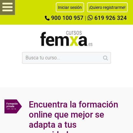
Iniciar sesión
¡Quiero registrarme!
900 100 957
|
619 926 324
Encuentra la formación
online que mejor se
adapta a tus