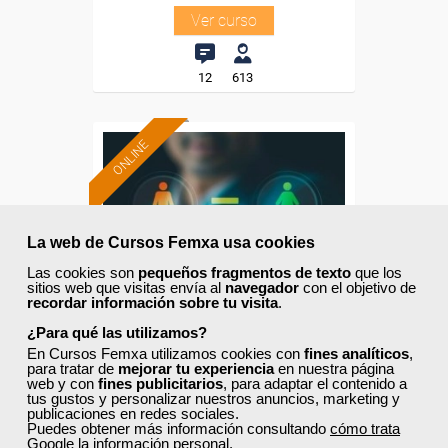
Ver curso
12
613
ONLINE
Formación 100%
subvencionada.
La web de Cursos Femxa usa cookies
Para autónomos de
Madrid.
Las cookies son
pequeños fragmentos de texto
que los
sitios web que visitas envía al
navegador
con el objetivo de
recordar información sobre tu visita
.
Todos los sectores.
¿Para qué las utilizamos?
En Cursos Femxa utilizamos cookies con
fines analíticos
,
para tratar de
mejorar tu experiencia
en nuestra página
web y con
fines publicitarios
, para adaptar el contenido a
Cursos Femxa
tus gustos y personalizar nuestros anuncios, marketing y
publicaciones en redes sociales.
Puedes obtener más información consultando
cómo trata
Promoción de la igualdad en
Google la información personal
.