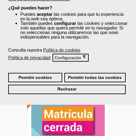
el trabajo y planes de
¿Qué puedes hacer?
igualdad
Puedes
aceptar
las cookies para que tu experiencia
en la web sea óptima.
Curso Gratuito
También puedes
configurar
las cookies y seleccionar
solo aquellas que quiera permitir en tu navegador. Si
60 horas
no seleccionas ninguna utilizaremos las que sean
Online (Madrid )
indispensables para la navegación.
Ver curso
Consulta nuestra
Política de cookies
Política de privacidad
◮
Configuración
0
8
Permitir cookies
Permitir todas las cookies
TITULO OFICIAL
Rechazar