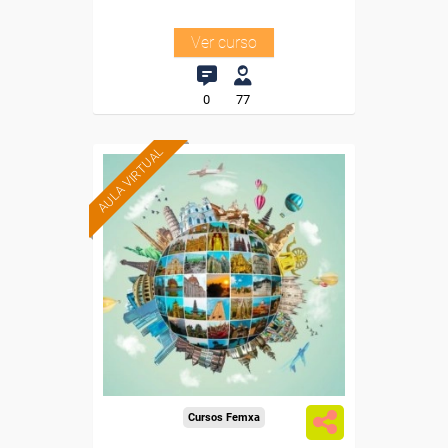
Ver curso
0
77
AULA VIRTUAL
Formación 100%
subvencionada.
Para desempleados,
trabajadores y autónomos.
Para todos los sectores.
Cursos Femxa