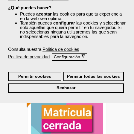
microempresas
¿Qué puedes hacer?
Puedes
aceptar
las cookies para que tu experiencia
en la web sea óptima.
Curso Gratuito
También puedes
configurar
las cookies y seleccionar
solo aquellas que quiera permitir en tu navegador. Si
15 horas
no seleccionas ninguna utilizaremos las que sean
Online (Baleares )
indispensables para la navegación.
Matrícula cerrada
Consulta nuestra
Política de cookies
Política de privacidad
◮
Configuración
0
7
Permitir cookies
Permitir todas las cookies
ONLINE
Rechazar