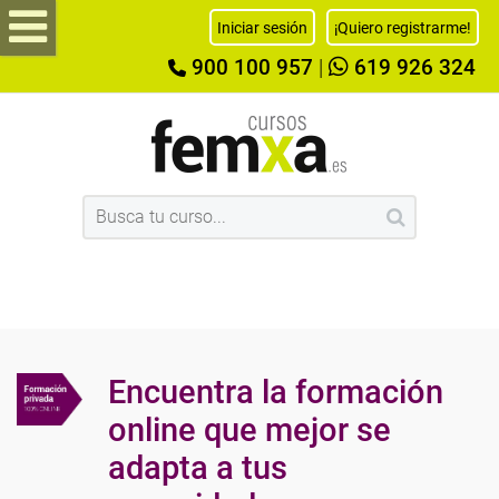
Iniciar sesión
¡Quiero registrarme!
900 100 957
|
619 926 324
Encuentra la formación
online que mejor se
adapta a tus