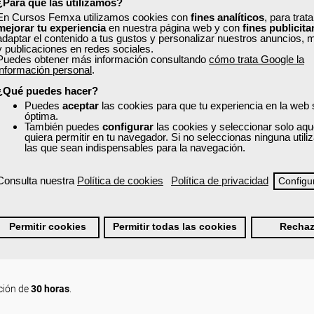
¿Para qué las utilizamos?
En Cursos Femxa utilizamos cookies con
fines analíticos
, para trat
mejorar tu experiencia
en nuestra página web y con
fines publicita
adaptar el contenido a tus gustos y personalizar nuestros anuncios, 
y publicaciones en redes sociales.
Puedes obtener más información consultando
cómo trata Google la
información personal
.
categorías de los recursos humanos del almacén.
tamentos de la empresa.
¿Qué puedes hacer?
Puedes
aceptar
las cookies para que tu experiencia en la web
L TRABAJO.
óptima.
También puedes
configurar
las cookies y seleccionar solo aqu
quiera permitir en tu navegador. Si no seleccionas ninguna util
las que sean indispensables para la navegación.
Consulta nuestra
Política de cookies
Política de privacidad
Configu
icable a los almacenes.
Permitir cookies
Permitir todas las cookies
Rechaz
ción de
30 horas
.