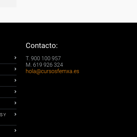
Contacto:
T. 900 100 957
M. 619 926 324
hola
@cursosfemxa.es
S Y