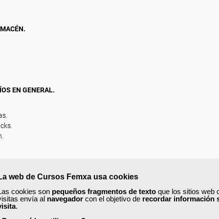
LMACÉN.
ÍOS EN GENERAL.
as.
cks.
n.
La web de Cursos Femxa usa cookies
ados.
Las cookies son
pequeños fragmentos de texto
que los sitios web 
visitas envía al
navegador
con el objetivo de
recordar información 
visita
.
acén.