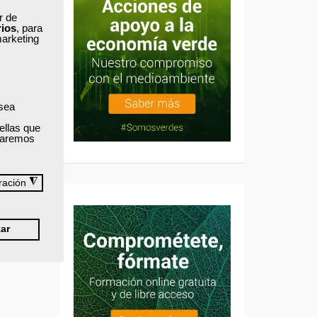
ar de
rios
, para
marketing
 sea
ellas que
izaremos
◮
ración
ar