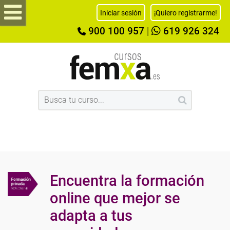
Iniciar sesión
¡Quiero registrarme!
900 100 957
|
619 926 324
Encuentra la formación
online que mejor se
adapta a tus