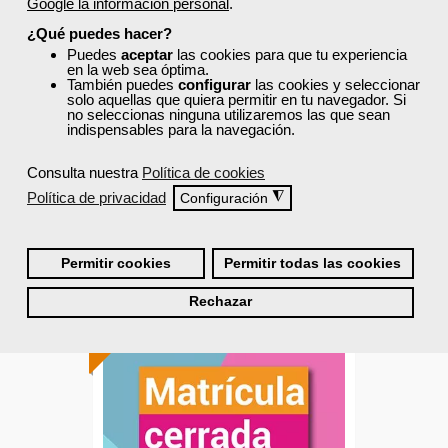
Interiorismo
Google la información personal
.
¿Qué puedes hacer?
Puedes
aceptar
las cookies para que tu experiencia
en la web sea óptima.
También puedes
configurar
las cookies y seleccionar
Curso Gratuito
solo aquellas que quiera permitir en tu navegador. Si
75 horas
no seleccionas ninguna utilizaremos las que sean
Online (Galicia )
indispensables para la navegación.
Consulta nuestra
Política de cookies
Matrícula cerrada
Política de privacidad
◮
Configuración
0
74
Permitir cookies
Permitir todas las cookies
Rechazar
ONLINE