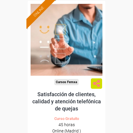
ONLINE
Formación 100%
subvencionada.
Para desempleados,
trabajadores y autónomos
de Madrid.
Para todos los sectores.
Cursos Femxa
Satisfacción de clientes,
calidad y atención telefónica
de quejas
Curso Gratuito
45 horas
Online (Madrid )