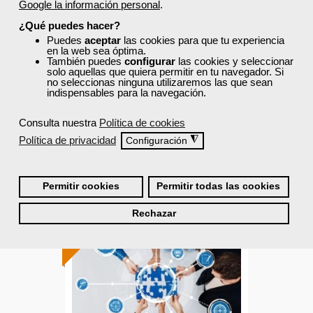
Google la información personal
.
Herramientas tecnológicas al
servicio de la gestión
¿Qué puedes hacer?
Puedes
aceptar
comercial de...
las cookies para que tu experiencia
en la web sea óptima.
También puedes
configurar
las cookies y seleccionar
Curso Gratuito
solo aquellas que quiera permitir en tu navegador. Si
60 horas
no seleccionas ninguna utilizaremos las que sean
indispensables para la navegación.
Online (Madrid )
Consulta nuestra
Política de cookies
Ver curso
Política de privacidad
◮
Configuración
0
71
Permitir cookies
Permitir todas las cookies
Rechazar
ONLINE
Formación 100%
subvencionada.
Para trabajadores y
autónomos de Madrid.