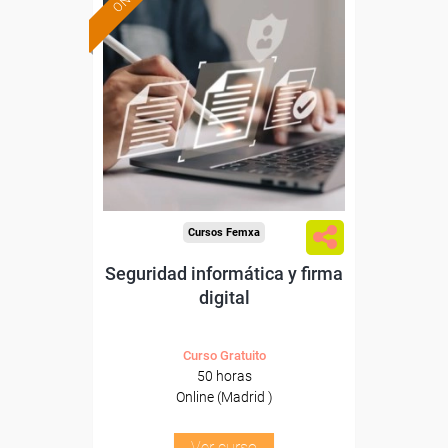
Formación 100%
subvencionada.
Para desempleados,
trabajadores y autónomos
de Madrid.
Para todos los sectores.
Cursos Femxa
Seguridad informática y firma
digital
Curso Gratuito
50 horas
Online (Madrid )
Ver curso