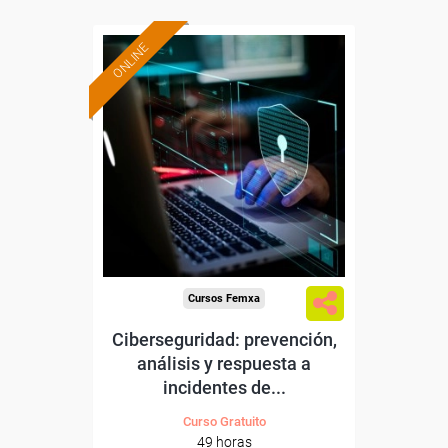
ONLINE
Formación 100%
subvencionada.
Para trabajadores y
autónomos de Madrid.
Para todos los sectores.
Cursos Femxa
Ciberseguridad: prevención,
análisis y respuesta a
incidentes de...
Curso Gratuito
49 horas