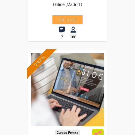
Online (Madrid )
Ver curso
7
180
ONLINE
Formación 100%
subvencionada.
Para trabajadores y
autónomos de Madrid.
Para todos los sectores.
Cursos Femxa