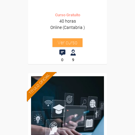
Curso Gratuito
40 horas
Online (Cantabria )
Ver curso
0
9
TÍTULO OFICIAL
Formación 100%
subvencionada.
Para trabajadores y
autónomos de Cataluña.
Para todos los sectores.