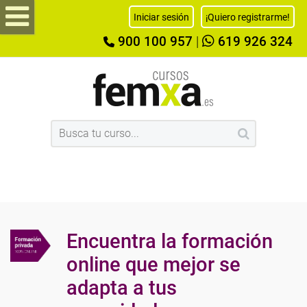
Iniciar sesión
¡Quiero registrarme!
900 100 957
|
619 926 324
Encuentra la formación
online que mejor se
adapta a tus