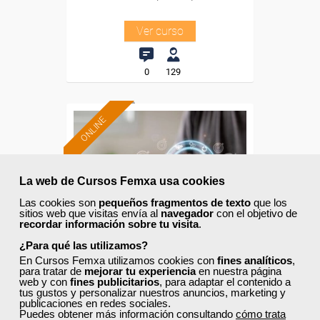
Ver curso
0
129
ONLINE
Formación 100%
subvencionada.
La web de Cursos Femxa usa cookies
Para desempleados,
Las cookies son
pequeños fragmentos de texto
que los
trabajadores y autónomos
sitios web que visitas envía al
navegador
con el objetivo de
de Madrid.
recordar información sobre tu visita
.
¿Para qué las utilizamos?
Para todos los sectores.
En Cursos Femxa utilizamos cookies con
fines analíticos
,
para tratar de
mejorar tu experiencia
en nuestra página
web y con
fines publicitarios
, para adaptar el contenido a
tus gustos y personalizar nuestros anuncios, marketing y
Cursos Femxa
publicaciones en redes sociales.
Puedes obtener más información consultando
cómo trata