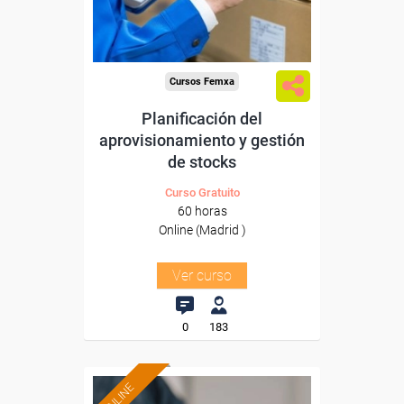
Para todos los sectores.
Cursos Femxa
Planificación del
aprovisionamiento y gestión
de stocks
Curso Gratuito
60 horas
Online (Madrid )
Ver curso
0
183
ONLINE