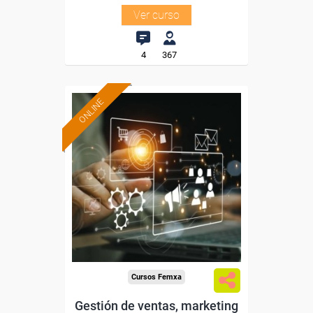
Ver curso
4
367
ONLINE
Formación 100%
subvencionada.
Para trabajadores y
autónomos de Madrid.
Para todos los sectores.
Cursos Femxa
Gestión de ventas, marketing