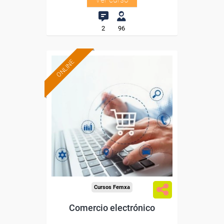
2
96
ONLINE
Formación 100%
subvencionada.
Para desempleados,
trabajadores y autónomos
de Cantabria.
Para todos los sectores.
Cursos Femxa
Comercio electrónico