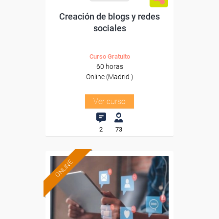
Creación de blogs y redes
sociales
Curso Gratuito
60 horas
Online (Madrid )
Ver curso
2
73
ONLINE
Formación 100%
subvencionada.
Para desempleados,