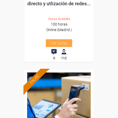
directo y utlización de redes...
Curso Gratuito
100 horas
Online (Madrid )
Ver curso
0
112
ONLINE
Formación 100%
subvencionada.
Para desempleados,
trabajadores y autónomos
de Madrid.