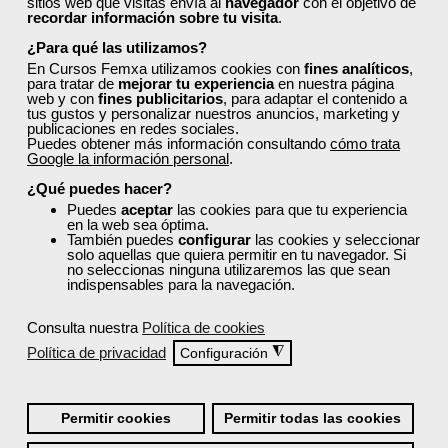
sitios web que visitas envía al
navegador
con el objetivo de
gratuito?
recordar información sobre tu visita
.
¿Para qué las utilizamos?
En Cursos Femxa utilizamos cookies con
fines analíticos
,
para tratar de
mejorar tu experiencia
en nuestra página
web y con
fines publicitarios
, para adaptar el contenido a
tus gustos y personalizar nuestros anuncios, marketing y
publicaciones en redes sociales.
Puedes obtener más información consultando
cómo trata
¡Únete a la Comunidad Femxa!
Google la información personal
.
Actualmente
este curso está cerrado
y no hay plazas
¿Qué puedes hacer?
disponibles.
Puedes
aceptar
las cookies para que tu experiencia
en la web sea óptima.
Si todavía no tienes cuenta de usuario,
regístrate
, indicando
También puedes
configurar
las cookies y seleccionar
tu sector profesional y tus preferencias formativas. Si ya
solo aquellas que quiera permitir en tu navegador. Si
no seleccionas ninguna utilizaremos las que sean
estás registrado, inicia sesión a continuación y filtra tu
indispensables para la navegación.
búsqueda para encontrar los cursos que se ajusten a tu
perfil.
Consulta nuestra
Política de cookies
Política de privacidad
◮
Configuración
Permitir cookies
Permitir todas las cookies