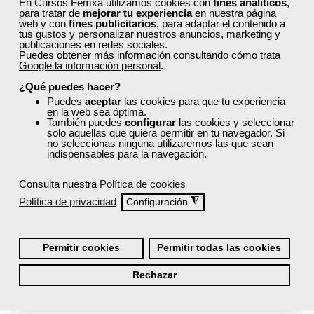
En Cursos Femxa utilizamos cookies con
fines analíticos
,
para tratar de
mejorar tu experiencia
en nuestra página
web y con
fines publicitarios
, para adaptar el contenido a
tus gustos y personalizar nuestros anuncios, marketing y
¿Qué nos hace diferentes de la
publicaciones en redes sociales.
competencia?
Puedes obtener más información consultando
cómo trata
Google la información personal
.
¿Qué puedes hacer?
¿Por qué solicitar plaza en Femxa cuando se
Puedes
aceptar
las cookies para que tu experiencia
en la web sea óptima.
puede hacer directamente desde el SEPE?
También puedes
configurar
las cookies y seleccionar
solo aquellas que quiera permitir en tu navegador. Si
no seleccionas ninguna utilizaremos las que sean
indispensables para la navegación.
¿Son los docentes un aspecto diferencial de
los cursos de Femxa?
Consulta nuestra
Política de cookies
Política de privacidad
◮
Configuración
¿Los cursos de Femxa son prácticos y tienen
temario actualizado?
Permitir cookies
Permitir todas las cookies
Rechazar
¿Qué ofrece Femxa al alumno una vez
finaliza su formación?