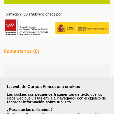
Formación 100% Subvencionada por:
Comentarios (
0
)
Preguntas frecuentes sobre la
La web de Cursos Femxa usa cookies
formación de Femxa
Las cookies son
pequeños fragmentos de texto
que los
sitios web que visitas envía al
navegador
con el objetivo de
recordar información sobre tu visita
.
Resolvemos las dudas más habituales sobre nuestra
formación, metodología, equipo docente y ventajas
¿Para qué las utilizamos?
para el alumnado.