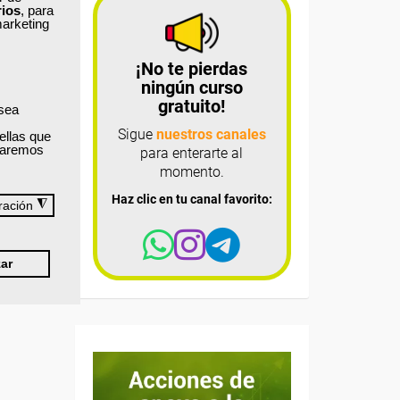
rios
, para
marketing
¡No te pierdas
ningún curso
gratuito!
 sea
Sigue
nuestros canales
ellas que
izaremos
para enterarte al
momento.
Haz clic en tu canal favorito:
◮
ración
ar