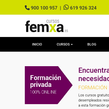
900 100 957
|
619 926 324
INICIO
CURSOS
BLOG
Encuentra
necesida
FORMACIÓN 
Los cursos gratuito
desempleados resid
a esta formación gr