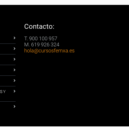
Contacto:
T. 900 100 957
M. 619 926 324
hola
@cursosfemxa.es
S Y