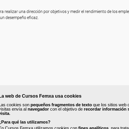
a realizar una dirección por objetivos y medir el rendimiento de los empl
r un desempeño eficaz.
La web de Cursos Femxa usa cookies
Las cookies son
pequeños fragmentos de texto
que los sitios web 
visitas envía al
navegador
con el objetivo de
recordar información 
visita
.
¿Para qué las utilizamos?
En Cursos Femxa utilizamos cookies con
fines analíticos
, para trat