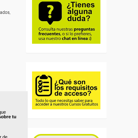
eados,
que
sobre tu
ar de