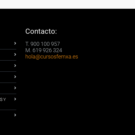
Contacto:
T. 900 100 957
M. 619 926 324
hola
@cursosfemxa.es
S Y