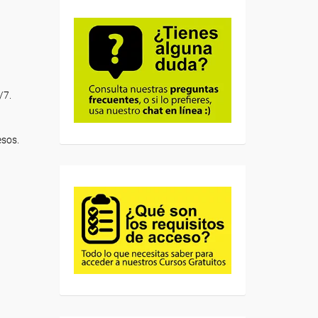
/7.
esos.