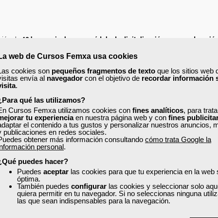
ción de
40 horas
e incluye un módulo de digitalización con una duración
La web de Cursos Femxa usa cookies
Las cookies son
pequeños fragmentos de texto
que los sitios web 
visitas envía al
navegador
con el objetivo de
recordar información 
visita
.
¿Para qué las utilizamos?
En Cursos Femxa utilizamos cookies con
fines analíticos
, para trat
mejorar tu experiencia
en nuestra página web y con
fines publicita
adaptar el contenido a tus gustos y personalizar nuestros anuncios, 
y publicaciones en redes sociales.
Puedes obtener más información consultando
cómo trata Google la
información personal
.
¿Qué puedes hacer?
Puedes
aceptar
las cookies para que tu experiencia en la web
óptima.
También puedes
configurar
las cookies y seleccionar solo aqu
quiera permitir en tu navegador. Si no seleccionas ninguna util
las que sean indispensables para la navegación.
re la formación de Femxa