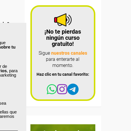
 de 2
¡No te pierdas
ningún curso
que
gratuito!
sobre tu
Sigue
nuestros canales
para enterarte al
momento.
ar de
rios
, para
Haz clic en tu canal favorito:
marketing
 sea
ellas que
izaremos