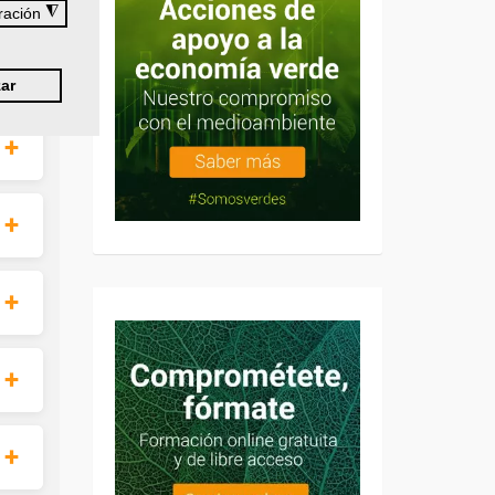
◮
ración
ar