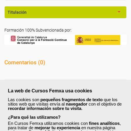
Titulación
Formación 100% Subvencionada por:
Comentarios (
0
)
La web de Cursos Femxa usa cookies
Preguntas frecuentes sobre la
Las cookies son
pequeños fragmentos de texto
que los
sitios web que visitas envía al
navegador
con el objetivo de
formación de Femxa
recordar información sobre tu visita
.
¿Para qué las utilizamos?
Resolvemos las dudas más habituales sobre nuestra
En Cursos Femxa utilizamos cookies con
fines analíticos
,
formación, metodología, equipo docente y ventajas
para tratar de
mejorar tu experiencia
en nuestra página