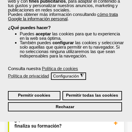
web y con
fines publicitarios
, para adaptar el contenido a
para el alumnado.
tus gustos y personalizar nuestros anuncios, marketing y
publicaciones en redes sociales.
Puedes obtener más información consultando
cómo trata
Google la información personal
.
¿Qué nos hace diferentes de la
competencia?
¿Qué puedes hacer?
Puedes
aceptar
las cookies para que tu experiencia
en la web sea óptima.
También puedes
configurar
las cookies y seleccionar
¿Por qué solicitar plaza en Femxa cuando se
solo aquellas que quiera permitir en tu navegador. Si
puede hacer directamente desde el SEPE?
no seleccionas ninguna utilizaremos las que sean
indispensables para la navegación.
Consulta nuestra
Política de cookies
¿Son los docentes un aspecto diferencial de
Política de privacidad
◮
los cursos de Femxa?
Configuración
¿Los cursos de Femxa son prácticos y tienen
Permitir cookies
Permitir todas las cookies
temario actualizado?
Rechazar
¿Qué ofrece Femxa al alumno una vez
finaliza su formación?