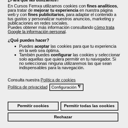
En Cursos Femxa utilizamos cookies con
fines analíticos
,
¿Los cursos de Femxa son prácticos y tienen
para tratar de
mejorar tu experiencia
en nuestra página
web y con
fines publicitarios
, para adaptar el contenido a
temario actualizado?
tus gustos y personalizar nuestros anuncios, marketing y
publicaciones en redes sociales.
Puedes obtener más información consultando
cómo trata
Google la información personal
.
¿Qué ofrece Femxa al alumno una vez
finaliza su formación?
¿Qué puedes hacer?
Puedes
aceptar
las cookies para que tu experiencia
en la web sea óptima.
También puedes
configurar
las cookies y seleccionar
¿Recibiré un certificado al finalizar un curso
solo aquellas que quiera permitir en tu navegador. Si
no seleccionas ninguna utilizaremos las que sean
gratuito?
indispensables para la navegación.
Consulta nuestra
Política de cookies
Política de privacidad
◮
Configuración
Inicia sesión:
Permitir cookies
Permitir todas las cookies
Accede con tu nombre de usuario y contraseña o inicia
Rechazar
sesión con Facebook, Google o LinkedIn: