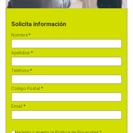
Solicita información
Nombre
*
Apellidos
*
Teléfono
*
Código Postal
*
Email
*
He leído y acepto la
Política de Privacidad
*