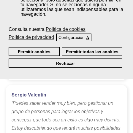
muchoa esntrar en esta nueva era de los seguros".
tu navegador. Si no seleccionas ninguna
utilizaremos las que sean indispensables para la
navegación.
Carla Castillo
Consulta nuestra
Política de cookies
"Tenemso una larga tradición en mi familia como
Política de privacidad
◮
Configuración
agentes de seguros, y creo que a mis 22 años es
Permitir cookies
Permitir todas las cookies
buen momento para formarme y continuar con lo que
siempre he vivido en casa, esta es mi ilusión y voy a
Rechazar
conseguirlo".
Sergio Valentín
"Puedes saber vender muy bien, pero gestionar un
grupo de personas para lograr los objetivos y
conseguir que todo sea un éxito es algo muy distinto.
Estoy descubriendo que tendré muchas posibilidades