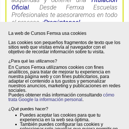
Oficial
. Desde Femxa Escuelas
Profesionales te asesoraremos en todo
el proceso.
¡Pregúntanos!
La web de Cursos Femxa usa cookies
Las cookies son
pequeños fragmentos de texto
que los
sitios web que visitas envía al
navegador
con el
objetivo de
recordar información sobre tu visita
.
Opiniones
¿Para qué las utilizamos?
En Cursos Femxa utilizamos cookies con
fines
analíticos
, para tratar de
mejorar tu experiencia
en
nuestra página web y con
fines publicitarios
, para
adaptar el contenido a tus gustos y personalizar
Raúl Gamarra
nuestros anuncios, marketing y publicaciones en redes
sociales.
"Llegué un poco sin querer al mundo de los seguros, y
Puedes obtener más información consultando
cómo
trata Google la información personal
.
con la comodidad que me daba mi puesto de trabajo,
he notado que me he ido quedando atrás, por lo que
¿Qué puedes hacer?
Puedes
aceptar
las cookies para que tu
decidí reciclarme y conocer las nuevas opciones que
experiencia en la web sea óptima.
han salido en mi profesión. Femxa me ha ayudado
También puedes
configurar
las cookies y
seleccionar solo aquellas que quiera permitir en