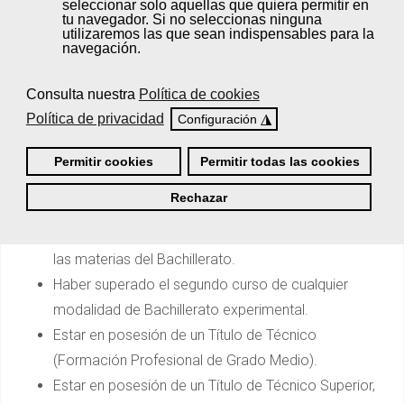
seleccionar solo aquellas que quiera permitir en
tu navegador. Si no seleccionas ninguna
¿Quieres obtener tu título oficial de
utilizaremos las que sean indispensables para la
navegación.
Técnico Superior en Asesoría de
Imagen Personal y Corporativa?
Consulta nuestra
Política de cookies
Podrás acceder las pruebas libres de grado superior
Política de privacidad
◮
Configuración
cuando reúnas alguno de los siguientes requisitos
Permitir cookies
Permitir todas las cookies
de
acceso directo
:
Rechazar
Estar en posesión del Título de Bachiller, o de un
certificado acreditativo de haber superado todas
las materias del Bachillerato.
Haber superado el segundo curso de cualquier
modalidad de Bachillerato experimental.
Estar en posesión de un Título de Técnico
(Formación Profesional de Grado Medio).
Estar en posesión de un Título de Técnico Superior,