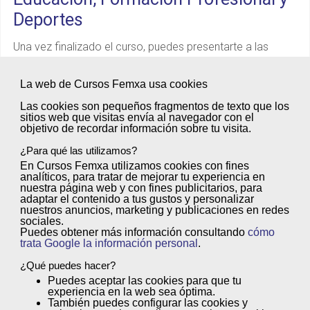
Deportes
Una vez finalizado el curso, puedes presentarte a las
convocatorias de pruebas libres que organice tu
La web de Cursos Femxa usa cookies
Comunidad Autónoma para obtener un
Título de
Formación Profesional de grado D
(Ciclo Formativo de
Las cookies son
pequeños fragmentos de texto
que los
sitios web que visitas envía al
navegador
con el
Grado Superior) con validez en todo el territorio nacional.
objetivo de
recordar información sobre tu visita
.
¿Para qué las utilizamos?
En Cursos Femxa utilizamos cookies con
fines
Además, podrás acreditar las
analíticos
, para tratar de
mejorar tu experiencia
en
competencias profesionales
nuestra página web y con
fines publicitarios
, para
adaptar el contenido a tus gustos y personalizar
adquiridas y obtener una
Titulación
nuestros anuncios, marketing y publicaciones en redes
sociales.
Oficial
. Desde Femxa Escuelas
Puedes obtener más información consultando
cómo
Profesionales te asesoraremos en todo
trata Google la información personal
.
el proceso.
¡Pregúntanos!
¿Qué puedes hacer?
Puedes
aceptar
las cookies para que tu
experiencia en la web sea óptima.
También puedes
configurar
las cookies y