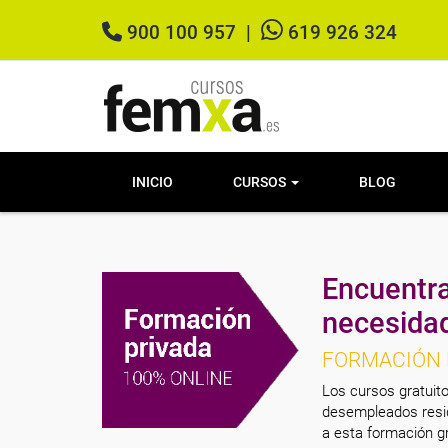
900 100 957
|
619 926 324
INICIO
CURSOS
BLOG
Encuentra
necesida
FORMACIÓN 
Los cursos gratuito
desempleados resid
a esta formación gr