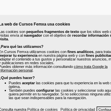
La web de Cursos Femxa usa cookies
Las cookies son
pequeños fragmentos de texto
que los sitios web 
visitas envía al
navegador
con el objetivo de
recordar información 
visita
.
¿Para qué las utilizamos?
En Cursos Femxa utilizamos cookies con
fines analíticos
, para trat
mejorar tu experiencia
en nuestra página web y con
fines publicita
adaptar el contenido a tus gustos y personalizar nuestros anuncios, 
y publicaciones en redes sociales.
Puedes obtener más información consultando
cómo trata Google la
información personal
.
¿Qué puedes hacer?
Puedes
aceptar
las cookies para que tu experiencia en la web
 impacto.
óptima.
También puedes
configurar
las cookies y seleccionar solo aqu
quiera permitir en tu navegador. Si no seleccionas ninguna util
tos.
las que sean indispensables para la navegación.
Consulta nuestra
Política de cookies
Política de privacidad
Configu