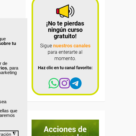
¡No te pierdas
ningún curso
gratuito!
que
sobre tu
Sigue
nuestros canales
para enterarte al
momento.
ar de
rios
, para
Haz clic en tu canal favorito:
marketing
 sea
ellas que
izaremos
◮
ración