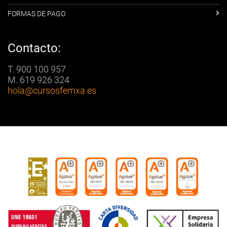
FORMAS DE PAGO
Contacto:
T. 900 100 957
M. 619 926 324
hola
@cursosfemxa.es