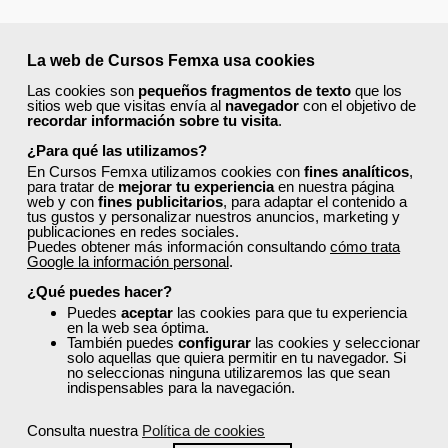
Comentarios (
0
)
La web de Cursos Femxa usa cookies
Las cookies son
pequeños fragmentos de texto
que los
sitios web que visitas envía al
navegador
con el objetivo de
recordar información sobre tu visita
.
¿Para qué las utilizamos?
Preguntas frecuentes sobre la
En Cursos Femxa utilizamos cookies con
fines analíticos
,
para tratar de
mejorar tu experiencia
en nuestra página
formación de Femxa
web y con
fines publicitarios
, para adaptar el contenido a
tus gustos y personalizar nuestros anuncios, marketing y
publicaciones en redes sociales.
Resolvemos las dudas más habituales sobre nuestra
Puedes obtener más información consultando
cómo trata
Google la información personal
.
formación, metodología, equipo docente y ventajas
para el alumnado.
¿Qué puedes hacer?
Puedes
aceptar
las cookies para que tu experiencia
en la web sea óptima.
También puedes
configurar
las cookies y seleccionar
¿Qué nos hace diferentes de la
solo aquellas que quiera permitir en tu navegador. Si
competencia?
no seleccionas ninguna utilizaremos las que sean
indispensables para la navegación.
¿Por qué solicitar plaza en Femxa cuando se
Consulta nuestra
Política de cookies