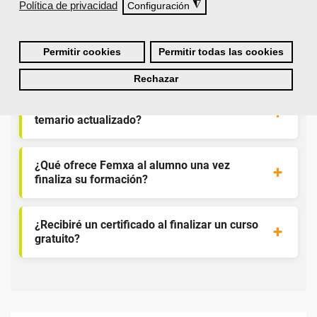
puede hacer directamente desde el SEPE?
Política de privacidad
◮
Configuración
¿Son los docentes un aspecto diferencial de
Permitir cookies
Permitir todas las cookies
los cursos de Femxa?
Rechazar
¿Los cursos de Femxa son prácticos y tienen
temario actualizado?
¿Qué ofrece Femxa al alumno una vez
finaliza su formación?
¿Recibiré un certificado al finalizar un curso
gratuito?