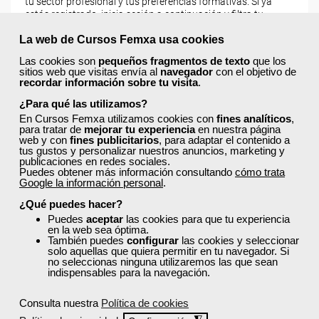
tu sector profesional y tus preferencias formativas. Si ya
estás registrado, inicia sesión a continuación y filtra tu
búsqueda para encontrar los cursos que se ajusten a tu
La web de Cursos Femxa usa cookies
perfil.
Las cookies son
pequeños fragmentos de texto
que los
sitios web que visitas envía al
navegador
con el objetivo de
recordar información sobre tu visita
.
¿Para qué las utilizamos?
En Cursos Femxa utilizamos cookies con
fines analíticos
,
para tratar de
mejorar tu experiencia
en nuestra página
web y con
fines publicitarios
, para adaptar el contenido a
Recordarme
tus gustos y personalizar nuestros anuncios, marketing y
publicaciones en redes sociales.
Iniciar sesión
Puedes obtener más información consultando
cómo trata
Google la información personal
.
¿Qué puedes hacer?
Puedes
aceptar
las cookies para que tu experiencia
¿No recuerdas tu nombre de usuario o contraseña?
en la web sea óptima.
También puedes
configurar
las cookies y seleccionar
solo aquellas que quiera permitir en tu navegador. Si
no seleccionas ninguna utilizaremos las que sean
indispensables para la navegación.
Consulta nuestra
Política de cookies