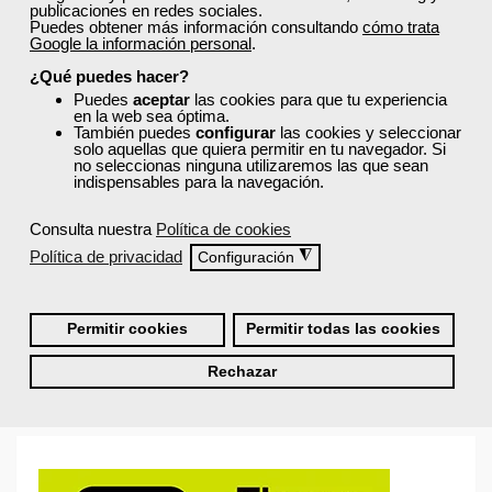
publicaciones en redes sociales.
tu sector profesional y tus preferencias formativas. Si ya
Puedes obtener más información consultando
cómo trata
estás registrado, inicia sesión a continuación y filtra tu
Google la información personal
.
búsqueda para encontrar los cursos que se ajusten a tu
perfil.
¿Qué puedes hacer?
Puedes
aceptar
las cookies para que tu experiencia
en la web sea óptima.
También puedes
configurar
las cookies y seleccionar
solo aquellas que quiera permitir en tu navegador. Si
no seleccionas ninguna utilizaremos las que sean
indispensables para la navegación.
Consulta nuestra
Política de cookies
Recordarme
Política de privacidad
◮
Configuración
Iniciar sesión
Permitir cookies
Permitir todas las cookies
¿No recuerdas tu nombre de usuario o contraseña?
Rechazar