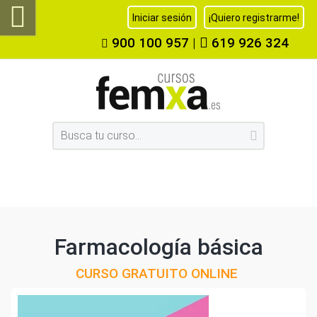
Iniciar sesión
¡Quiero registrarme!
900 100 957
|
619 926 324
Farmacología básica
CURSO GRATUITO ONLINE