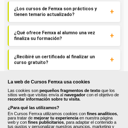
¿Los cursos de Femxa son prácticos y
tienen temario actualizado?
¿Qué ofrece Femxa al alumno una vez
finaliza su formación?
¿Recibiré un certificado al finalizar un
curso gratuito?
La web de Cursos Femxa usa cookies
Las cookies son
pequeños fragmentos de texto
que los
sitios web que visitas envía al
navegador
con el objetivo de
recordar información sobre tu visita
.
¡Únete a la Comunidad Femxa!
¿Para qué las utilizamos?
Actualmente
este curso está cerrado
y no hay plazas
En Cursos Femxa utilizamos cookies con
fines analíticos
,
disponibles.
para tratar de
mejorar tu experiencia
en nuestra página
web y con
fines publicitarios
, para adaptar el contenido a
tus gustos y personalizar nuestros anuncios, marketing y
Si todavía no tienes cuenta de usuario,
regístrate
, indicando