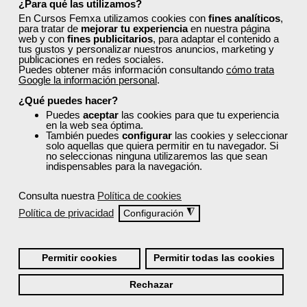
¿Para qué las utilizamos?
En Cursos Femxa utilizamos cookies con
fines analíticos
,
para tratar de
mejorar tu experiencia
en nuestra página
web y con
fines publicitarios
, para adaptar el contenido a
tus gustos y personalizar nuestros anuncios, marketing y
publicaciones en redes sociales.
Puedes obtener más información consultando
cómo trata
¡Únete a la Comunidad Femxa!
Google la información personal
.
¿Qué puedes hacer?
Actualmente
este curso está cerrado
y no hay plazas
disponibles.
Puedes
aceptar
las cookies para que tu experiencia
en la web sea óptima.
También puedes
configurar
las cookies y seleccionar
Si todavía no tienes cuenta de usuario,
regístrate
, indicando
solo aquellas que quiera permitir en tu navegador. Si
tu sector profesional y tus preferencias formativas. Si ya
no seleccionas ninguna utilizaremos las que sean
estás registrado, inicia sesión a continuación y filtra tu
indispensables para la navegación.
búsqueda para encontrar los cursos que se ajusten a tu
perfil.
Consulta nuestra
Política de cookies
Política de privacidad
◮
Configuración
Permitir cookies
Permitir todas las cookies
Rechazar
Recordarme