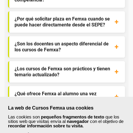
¿Por qué solicitar plaza en Femxa cuando se
puede hacer directamente desde el SEPE?
¿Son los docentes un aspecto diferencial de
los cursos de Femxa?
¿Los cursos de Femxa son prácticos y tienen
temario actualizado?
¿Qué ofrece Femxa al alumno una vez
finaliza su formación?
La web de Cursos Femxa usa cookies
Las cookies son
pequeños fragmentos de texto
que los
¿Recibiré un certificado al finalizar un curso
sitios web que visitas envía al
navegador
con el objetivo de
gratuito?
recordar información sobre tu visita
.