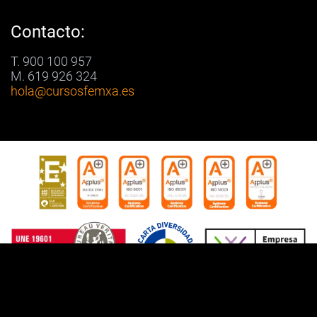
Contacto:
T. 900 100 957
M. 619 926 324
hola
@cursosfemxa.es
Copyright © 2023
Learning and Support Services, S.L.U.
c/San Roque nº59,
36204 Vigo (Pontevedra) - España