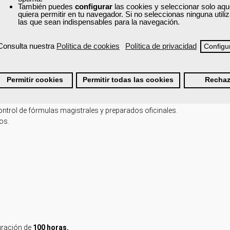
nto.
También puedes
configurar
las cookies y seleccionar solo aqu
quiera permitir en tu navegador. Si no seleccionas ninguna util
 FÓRMULAS MAGISTRALES.
las que sean indispensables para la navegación.
Consulta nuestra
Política de cookies
Política de privacidad
Configu
edicamento.
Permitir cookies
Permitir todas las cookies
Rechaz
 CONTROL DE FÓRMULAS MAGISTRALES Y PREPARADOS OFICINALES
ENTOS.
ntrol de fórmulas magistrales y preparados oficinales.
os.
ración de
100 horas.