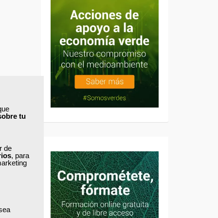
que
sobre tu
ar de
rios
, para
marketing
 sea