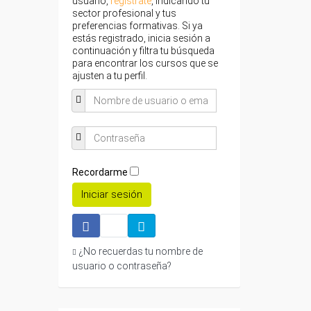
usuario,
regístrate
, indicando tu
sector profesional y tus
preferencias formativas. Si ya
estás registrado, inicia sesión a
continuación y filtra tu búsqueda
para encontrar los cursos que se
ajusten a tu perfil.
Recordarme
Iniciar sesión
¿No recuerdas tu nombre de
usuario o contraseña?