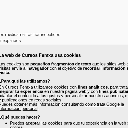
r los medicamentos homeopáticos.
omeopáticos.
La web de Cursos Femxa usa cookies
Las cookies son
pequeños fragmentos de texto
que los sitios web 
 ELABORACIÓN DE FÓRMULAS MAGISTRALES.
visitas envía al
navegador
con el objetivo de
recordar información 
visita
.
luciones y lociones.
¿Para qué las utilizamos?
suspensiones.
En Cursos Femxa utilizamos cookies con
fines analíticos
, para trat
 pomadas.
mejorar tu experiencia
en nuestra página web y con
fines publicita
mulsiones.
adaptar el contenido a tus gustos y personalizar nuestros anuncios, 
y publicaciones en redes sociales.
drogeles.
Puedes obtener más información consultando
cómo trata Google la
champús.
información personal
.
CÉUTICO.
¿Qué puedes hacer?
Puedes
aceptar
las cookies para que tu experiencia en la web
óptima.