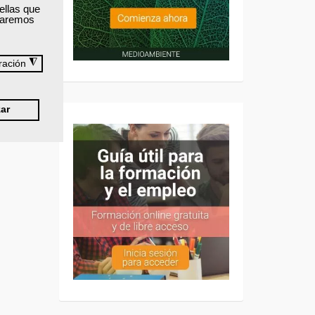
ellas que
izaremos
◮
ración
ar
.