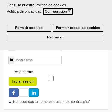
Actualmente
este curso está cerrado
y no hay plazas
Consulta nuestra
Política de cookies
disponibles.
Política de privacidad
◮
Configuración
Si todavía no tienes cuenta de usuario,
regístrate
, indicando
tu sector profesional y tus preferencias formativas. Si ya
estás registrado, inicia sesión a continuación y filtra tu
Permitir cookies
Permitir todas las cookies
búsqueda para encontrar los cursos que se ajusten a tu
perfil.
Rechazar
Recordarme
Iniciar sesión
¿No recuerdas tu nombre de usuario o contraseña?