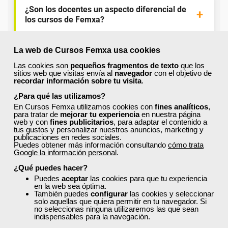
¿Son los docentes un aspecto diferencial de
los cursos de Femxa?
La web de Cursos Femxa usa cookies
¿Los cursos de Femxa son prácticos y tienen
temario actualizado?
Las cookies son
pequeños fragmentos de texto
que los
sitios web que visitas envía al
navegador
con el objetivo de
recordar información sobre tu visita
.
¿Qué ofrece Femxa al alumno una vez
¿Para qué las utilizamos?
finaliza su formación?
En Cursos Femxa utilizamos cookies con
fines analíticos
,
para tratar de
mejorar tu experiencia
en nuestra página
web y con
fines publicitarios
, para adaptar el contenido a
tus gustos y personalizar nuestros anuncios, marketing y
publicaciones en redes sociales.
¿Recibiré un certificado al finalizar un curso
Puedes obtener más información consultando
cómo trata
gratuito?
Google la información personal
.
¿Qué puedes hacer?
Puedes
aceptar
las cookies para que tu experiencia
en la web sea óptima.
También puedes
configurar
las cookies y seleccionar
solo aquellas que quiera permitir en tu navegador. Si
no seleccionas ninguna utilizaremos las que sean
indispensables para la navegación.
¡Únete a la Comunidad Femxa!