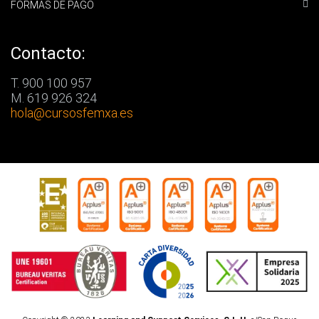
FORMAS DE PAGO
Contacto:
T. 900 100 957
M. 619 926 324
hola
@cursosfemxa.es