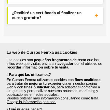
¿Recibiré un certificado al finalizar un
curso gratuito?
La web de Cursos Femxa usa cookies
¡Únete a la Comunidad Femxa!
Las cookies son
pequeños fragmentos de texto
que los
Actualmente
este curso está cerrado
y no hay plazas
sitios web que visitas envía al
navegador
con el objetivo de
disponibles.
recordar información sobre tu visita
.
Si todavía no tienes cuenta de usuario,
regístrate
, indicando
¿Para qué las utilizamos?
tu sector profesional y tus preferencias formativas. Si ya
En Cursos Femxa utilizamos cookies con
fines analíticos
,
estás registrado, inicia sesión a continuación y filtra tu
para tratar de
mejorar tu experiencia
en nuestra página
búsqueda para encontrar los cursos que se ajusten a tu
web y con
fines publicitarios
, para adaptar el contenido a
tus gustos y personalizar nuestros anuncios, marketing y
perfil.
publicaciones en redes sociales.
Puedes obtener más información consultando
cómo trata
Google la información personal
.
¿Qué puedes hacer?