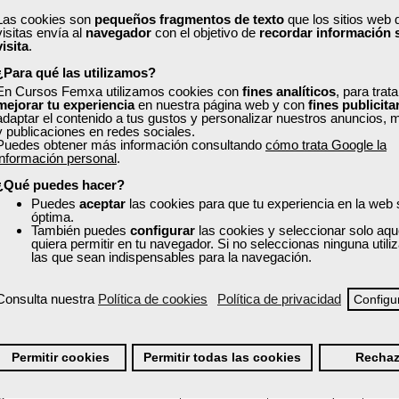
Las cookies son
pequeños fragmentos de texto
que los sitios web 
visitas envía al
navegador
con el objetivo de
recordar información 
visita
.
acógrafo.
¿Para qué las utilizamos?
En Cursos Femxa utilizamos cookies con
fines analíticos
, para trat
n ininterrumpida, conducción diaria y bisemanal.
mejorar tu experiencia
en nuestra página web y con
fines publicita
o diario y semanal.
adaptar el contenido a tus gustos y personalizar nuestros anuncios, 
y publicaciones en redes sociales.
Puedes obtener más información consultando
cómo trata Google la
o 561/2006.
información personal
.
ífica de sector de los transportes.
¿Qué puedes hacer?
Puedes
aceptar
las cookies para que tu experiencia en la web
s.
óptima.
También puedes
configurar
las cookies y seleccionar solo aqu
quiera permitir en tu navegador. Si no seleccionas ninguna util
las que sean indispensables para la navegación.
ue integran los costes de una empresa de transportes de viajeros.
Consulta nuestra
Política de cookies
Política de privacidad
Configu
Permitir cookies
Permitir todas las cookies
Rechaz
según norma UNE-EN 13816 en empresas de Transporte de Viajeros por car