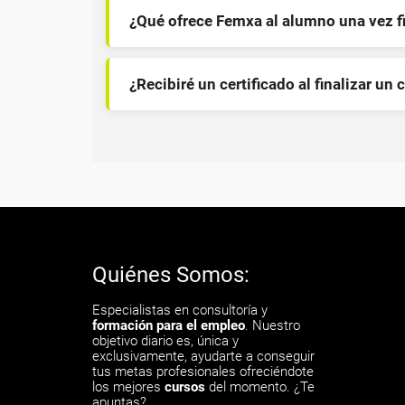
¿Qué ofrece Femxa al alumno una vez f
¿Recibiré un certificado al finalizar un 
Quiénes Somos:
Especialistas en consultoría y
formación para el empleo
. Nuestro
objetivo diario es, única y
exclusivamente, ayudarte a conseguir
tus metas profesionales ofreciéndote
los mejores
cursos
del momento. ¿Te
apuntas?