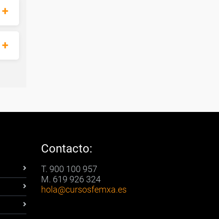
Contacto:
T. 900 100 957
M. 619 926 324
hola
@cursosfemxa.es