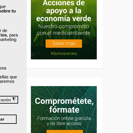
que
sobre tu
ar de
rios
, para
marketing
 sea
ellas que
izaremos
◮
ración
ar
retera.