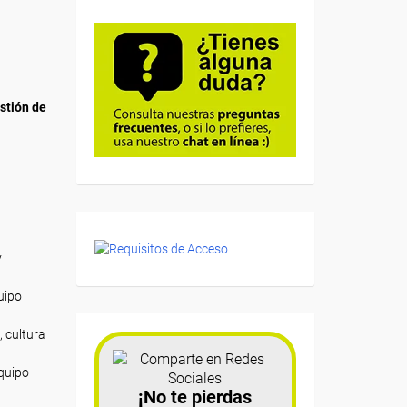
stión de
y
uipo
, cultura
equipo
¡No te pierdas