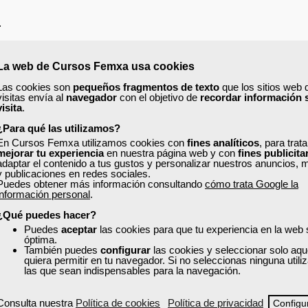
.
La web de Cursos Femxa usa cookies
Las cookies son
pequeños fragmentos de texto
que los sitios web 
visitas envía al
navegador
con el objetivo de
recordar información 
ros del equipo comercial.
visita
.
o y de la satisfacción del cliente.
¿Para qué las utilizamos?
En Cursos Femxa utilizamos cookies con
fines analíticos
, para trat
mejorar tu experiencia
en nuestra página web y con
fines publicita
adaptar el contenido a tus gustos y personalizar nuestros anuncios, 
y publicaciones en redes sociales.
Puedes obtener más información consultando
cómo trata Google la
información personal
.
¿Qué puedes hacer?
ERCIAL.
Puedes
aceptar
las cookies para que tu experiencia en la web
óptima.
También puedes
configurar
las cookies y seleccionar solo aqu
quiera permitir en tu navegador. Si no seleccionas ninguna util
las que sean indispensables para la navegación.
Consulta nuestra
Política de cookies
Política de privacidad
Configu