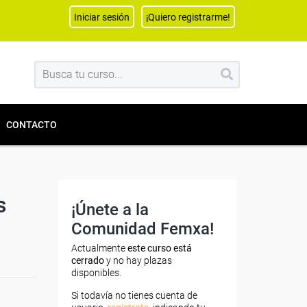
Iniciar sesión
¡Quiero registrarme!
CONTACTO
s
¡Únete a la
Comunidad Femxa!
Actualmente
este curso está
cerrado
y no hay plazas
disponibles.
Si todavía no tienes cuenta de