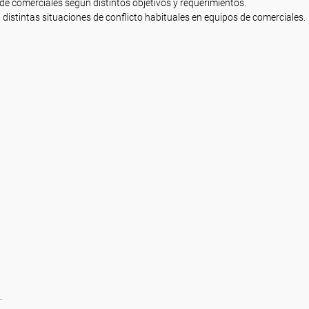
 de comerciales según distintos objetivos y requerimientos.
 distintas situaciones de conflicto habituales en equipos de comerciales.
.