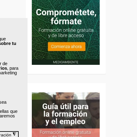
que
sobre tu
ar de
rios
, para
marketing
 sea
ellas que
izaremos
◮
ración