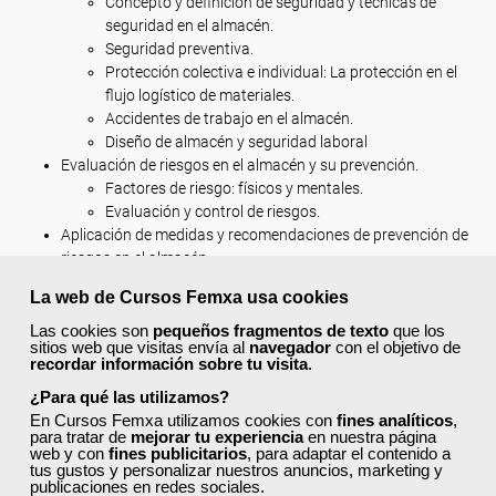
Concepto y definición de seguridad y técnicas de
seguridad en el almacén.
Seguridad preventiva.
Protección colectiva e individual: La protección en el
flujo logístico de materiales.
Accidentes de trabajo en el almacén.
Diseño de almacén y seguridad laboral
Evaluación de riesgos en el almacén y su prevención.
Factores de riesgo: físicos y mentales.
Evaluación y control de riesgos.
Aplicación de medidas y recomendaciones de prevención de
riesgos en el almacén.
Seguridad operativa en el almacén.
La web de Cursos Femxa usa cookies
Ergonomía y psicología aplicada al almacén.
La seguridad y la motivación en el trabajo.
Las cookies son
pequeños fragmentos de texto
que los
sitios web que visitas envía al
navegador
con el objetivo de
Buenas prácticas en el manejo de materiales y
recordar información sobre tu visita
.
elementos e manipulación.
¿Para qué las utilizamos?
Productos APQ y residuos tóxicos y peligrosos.
En Cursos Femxa utilizamos cookies con
fines analíticos
,
Actuaciones en caso de accidente laboral y
para tratar de
mejorar tu experiencia
en nuestra página
emergencias en el almacén.
web y con
fines publicitarios
, para adaptar el contenido a
tus gustos y personalizar nuestros anuncios, marketing y
publicaciones en redes sociales.