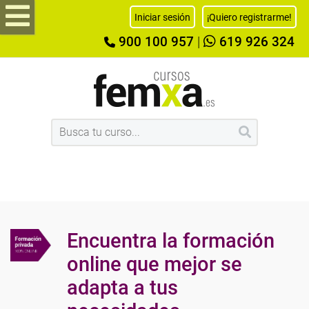
Iniciar sesión
¡Quiero registrarme!
900 100 957
|
619 926 324
Encuentra la formación
online que mejor se
adapta a tus