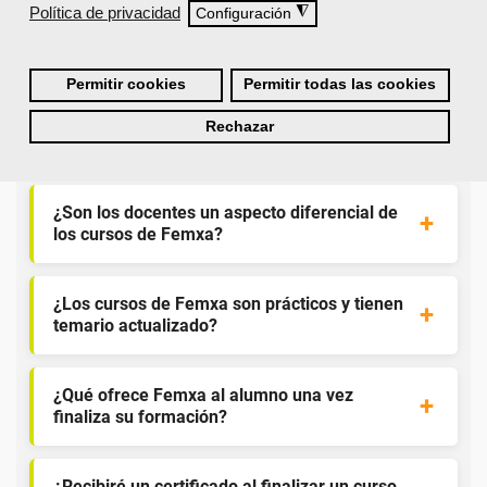
Política de privacidad
◮
Configuración
¿Qué nos hace diferentes de la
competencia?
Permitir cookies
Permitir todas las cookies
¿Por qué solicitar plaza en Femxa cuando se
Rechazar
puede hacer directamente desde el SEPE?
¿Son los docentes un aspecto diferencial de
los cursos de Femxa?
¿Los cursos de Femxa son prácticos y tienen
temario actualizado?
¿Qué ofrece Femxa al alumno una vez
finaliza su formación?
¿Recibiré un certificado al finalizar un curso