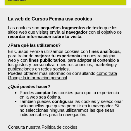
Formación 100% Subvencionada por:
La web de Cursos Femxa usa cookies
Las cookies son
pequeños fragmentos de texto
que los
sitios web que visitas envía al
navegador
con el objetivo de
recordar información sobre tu visita
.
¿Para qué las utilizamos?
Comentarios (
0
)
En Cursos Femxa utilizamos cookies con
fines analíticos
,
para tratar de
mejorar tu experiencia
en nuestra página
web y con
fines publicitarios
, para adaptar el contenido a
tus gustos y personalizar nuestros anuncios, marketing y
publicaciones en redes sociales.
Puedes obtener más información consultando
cómo trata
Google la información personal
.
Preguntas frecuentes sobre la
¿Qué puedes hacer?
formación de Femxa
Puedes
aceptar
las cookies para que tu experiencia
en la web sea óptima.
También puedes
configurar
las cookies y seleccionar
solo aquellas que quiera permitir en tu navegador. Si
Resolvemos las dudas más habituales sobre nuestra
no seleccionas ninguna utilizaremos las que sean
indispensables para la navegación.
formación, metodología, equipo docente y ventajas
para el alumnado.
Consulta nuestra
Política de cookies