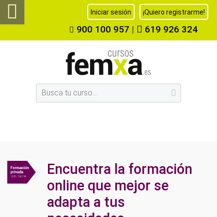
Iniciar sesión
¡Quiero registrarme!
900 100 957
|
619 926 324
Encuentra la formación
online que mejor se
adapta a tus