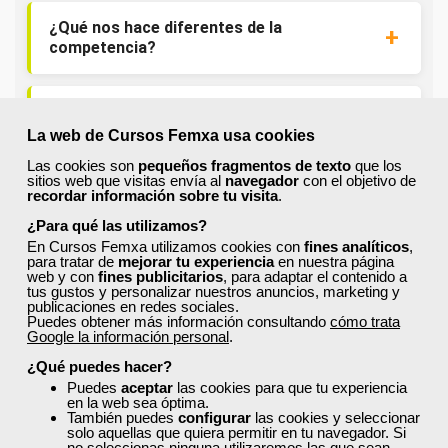
¿Qué nos hace diferentes de la
competencia?
¿Por qué solicitar plaza en Femxa cuando
se puede hacer directamente desde el
La web de Cursos Femxa usa cookies
SEPE?
Las cookies son
pequeños fragmentos de texto
que los
sitios web que visitas envía al
navegador
con el objetivo de
recordar información sobre tu visita
.
¿Son los docentes un aspecto diferencial
¿Para qué las utilizamos?
de los cursos de Femxa?
En Cursos Femxa utilizamos cookies con
fines analíticos
,
para tratar de
mejorar tu experiencia
en nuestra página
web y con
fines publicitarios
, para adaptar el contenido a
tus gustos y personalizar nuestros anuncios, marketing y
¿Los cursos de Femxa son prácticos y
publicaciones en redes sociales.
tienen temario actualizado?
Puedes obtener más información consultando
cómo trata
Google la información personal
.
¿Qué puedes hacer?
¿Qué ofrece Femxa al alumno una vez
Puedes
aceptar
las cookies para que tu experiencia
finaliza su formación?
en la web sea óptima.
También puedes
configurar
las cookies y seleccionar
solo aquellas que quiera permitir en tu navegador. Si
no seleccionas ninguna utilizaremos las que sean