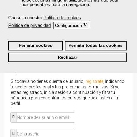
indispensables para la navegación.
¿Recibiré un certificado al finalizar un
curso gratuito?
Consulta nuestra
Política de cookies
Política de privacidad
◮
Configuración
Permitir cookies
Permitir todas las cookies
¡Únete a la Comunidad Femxa!
Rechazar
Actualmente
este curso está cerrado
y no hay plazas
disponibles.
Si todavía no tienes cuenta de usuario,
regístrate
, indicando
tu sector profesional y tus preferencias formativas. Si ya
estás registrado, inicia sesión a continuación y filtra tu
búsqueda para encontrar los cursos que se ajusten a tu
perfil.