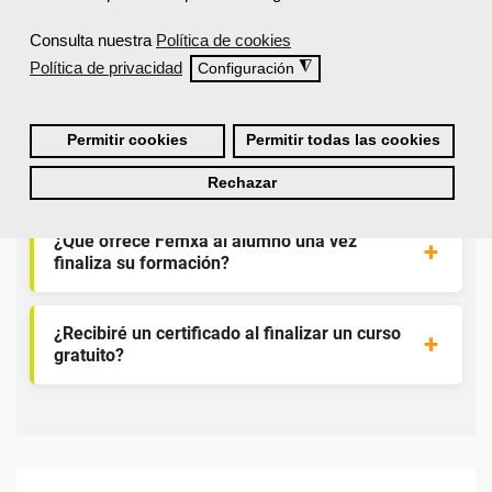
Consulta nuestra
Política de cookies
¿Son los docentes un aspecto diferencial de
Política de privacidad
◮
Configuración
los cursos de Femxa?
Permitir cookies
Permitir todas las cookies
¿Los cursos de Femxa son prácticos y tienen
temario actualizado?
Rechazar
¿Qué ofrece Femxa al alumno una vez
finaliza su formación?
¿Recibiré un certificado al finalizar un curso
gratuito?