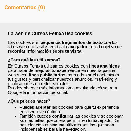
Comentarios (
0
)
La web de Cursos Femxa usa cookies
Preguntas frecuentes sobre la
Las cookies son
pequeños fragmentos de texto
que los
sitios web que visitas envía al
navegador
con el objetivo de
formación de Femxa
recordar información sobre tu visita
.
¿Para qué las utilizamos?
En Cursos Femxa utilizamos cookies con
fines analíticos
,
Resolvemos las dudas más habituales sobre nuestra
para tratar de
mejorar tu experiencia
en nuestra página
formación, metodología, equipo docente y ventajas
web y con
fines publicitarios
, para adaptar el contenido a
para el alumnado.
tus gustos y personalizar nuestros anuncios, marketing y
publicaciones en redes sociales.
Puedes obtener más información consultando
cómo trata
Google la información personal
.
¿Qué nos hace diferentes de la
¿Qué puedes hacer?
competencia?
Puedes
aceptar
las cookies para que tu experiencia
en la web sea óptima.
También puedes
configurar
las cookies y seleccionar
solo aquellas que quiera permitir en tu navegador. Si
¿Por qué solicitar plaza en Femxa cuando se
no seleccionas ninguna utilizaremos las que sean
puede hacer directamente desde el SEPE?
indispensables para la navegación.