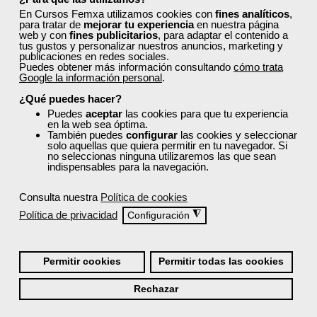
En Cursos Femxa utilizamos cookies con
fines analíticos
,
para tratar de
mejorar tu experiencia
en nuestra página
web y con
fines publicitarios
, para adaptar el contenido a
¡Únete a la Comunidad Femxa!
tus gustos y personalizar nuestros anuncios, marketing y
publicaciones en redes sociales.
Actualmente
este curso está cerrado
y no hay plazas
Puedes obtener más información consultando
cómo trata
disponibles.
Google la información personal
.
Si todavía no tienes cuenta de usuario,
regístrate
, indicando
¿Qué puedes hacer?
tu sector profesional y tus preferencias formativas. Si ya
Puedes
aceptar
las cookies para que tu experiencia
estás registrado, inicia sesión a continuación y filtra tu
en la web sea óptima.
También puedes
configurar
las cookies y seleccionar
búsqueda para encontrar los cursos que se ajusten a tu
solo aquellas que quiera permitir en tu navegador. Si
perfil.
no seleccionas ninguna utilizaremos las que sean
indispensables para la navegación.
Consulta nuestra
Política de cookies
Política de privacidad
◮
Configuración
Recordarme
Permitir cookies
Permitir todas las cookies
Iniciar sesión
Rechazar