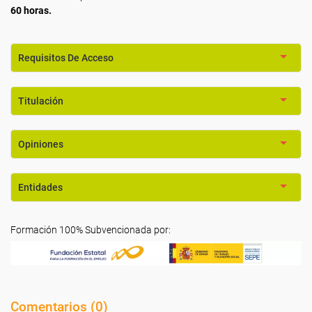
60 horas.
Requisitos De Acceso
Titulación
Opiniones
Entidades
Formación 100% Subvencionada por:
Comentarios (
0
)