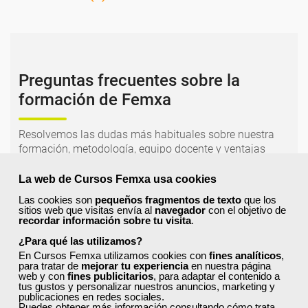
Preguntas frecuentes sobre la
formación de Femxa
Resolvemos las dudas más habituales sobre nuestra
formación, metodología, equipo docente y ventajas
para el alumnado.
La web de Cursos Femxa usa cookies
Las cookies son
pequeños fragmentos de texto
que los
¿Qué nos hace diferentes de la
sitios web que visitas envía al
navegador
con el objetivo de
competencia?
recordar información sobre tu visita
.
¿Para qué las utilizamos?
En Cursos Femxa utilizamos cookies con
fines analíticos
,
¿Por qué solicitar plaza en Femxa cuando se
para tratar de
mejorar tu experiencia
en nuestra página
puede hacer directamente desde el SEPE?
web y con
fines publicitarios
, para adaptar el contenido a
tus gustos y personalizar nuestros anuncios, marketing y
publicaciones en redes sociales.
Puedes obtener más información consultando
cómo trata