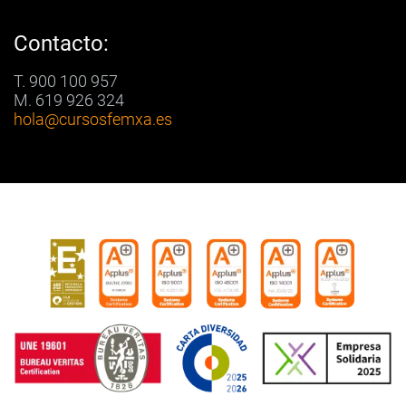
Contacto:
T. 900 100 957
M. 619 926 324
hola
@cursosfemxa.es