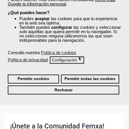
Google la información personal
.
¿Son los docentes un aspecto diferencial de
los cursos de Femxa?
¿Qué puedes hacer?
Puedes
aceptar
las cookies para que tu experiencia
en la web sea óptima.
También puedes
configurar
las cookies y seleccionar
¿Los cursos de Femxa son prácticos y tienen
solo aquellas que quiera permitir en tu navegador. Si
temario actualizado?
no seleccionas ninguna utilizaremos las que sean
indispensables para la navegación.
Consulta nuestra
Política de cookies
¿Qué ofrece Femxa al alumno una vez
finaliza su formación?
Política de privacidad
◮
Configuración
¿Recibiré un certificado al finalizar un curso
Permitir cookies
Permitir todas las cookies
gratuito?
Rechazar
¡Únete a la Comunidad Femxa!