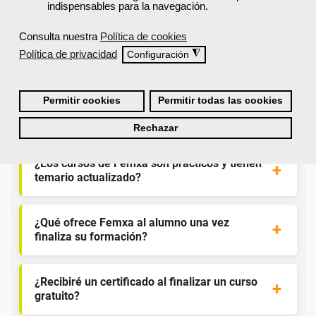
indispensables para la navegación.
Consulta nuestra
Política de cookies
¿Por qué solicitar plaza en Femxa cuando se
Política de privacidad
◮
Configuración
puede hacer directamente desde el SEPE?
Permitir cookies
Permitir todas las cookies
¿Son los docentes un aspecto diferencial de
los cursos de Femxa?
Rechazar
¿Los cursos de Femxa son prácticos y tienen
temario actualizado?
¿Qué ofrece Femxa al alumno una vez
finaliza su formación?
¿Recibiré un certificado al finalizar un curso
gratuito?