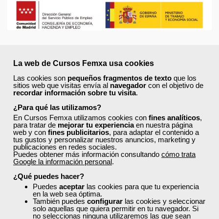
Comentarios (
0
)
La web de Cursos Femxa usa cookies
Las cookies son
pequeños fragmentos de texto
que los
sitios web que visitas envía al
navegador
con el objetivo de
recordar información sobre tu visita
.
¿Para qué las utilizamos?
Preguntas frecuentes sobre la
En Cursos Femxa utilizamos cookies con
fines analíticos
,
para tratar de
mejorar tu experiencia
en nuestra página
formación de Femxa
web y con
fines publicitarios
, para adaptar el contenido a
tus gustos y personalizar nuestros anuncios, marketing y
publicaciones en redes sociales.
Puedes obtener más información consultando
cómo trata
Resolvemos las dudas más habituales sobre nuestra
Google la información personal
.
formación, metodología, equipo docente y ventajas
¿Qué puedes hacer?
para el alumnado.
Puedes
aceptar
las cookies para que tu experiencia
en la web sea óptima.
También puedes
configurar
las cookies y seleccionar
¿Qué nos hace diferentes de la
solo aquellas que quiera permitir en tu navegador. Si
no seleccionas ninguna utilizaremos las que sean
competencia?