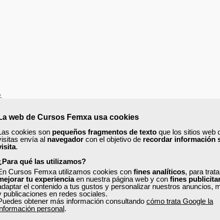
.
La web de Cursos Femxa usa cookies
Las cookies son
pequeños fragmentos de texto
que los sitios web 
visitas envía al
navegador
con el objetivo de
recordar información 
visita
.
aciones de seguridad.Cortafuego
¿Para qué las utilizamos?
En Cursos Femxa utilizamos cookies con
fines analíticos
, para trat
mejorar tu experiencia
en nuestra página web y con
fines publicita
adaptar el contenido a tus gustos y personalizar nuestros anuncios, 
y publicaciones en redes sociales.
Puedes obtener más información consultando
cómo trata Google la
información personal
.