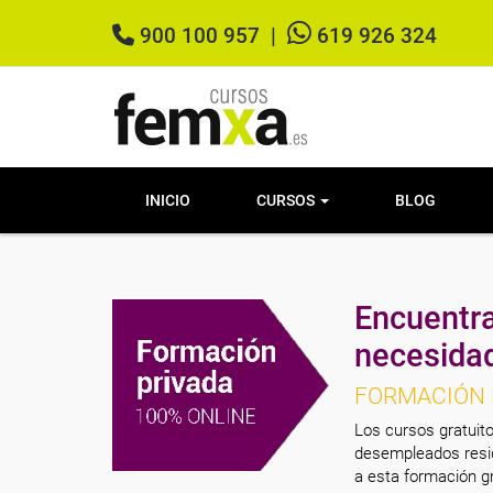
900 100 957
|
619 926 324
INICIO
CURSOS
BLOG
Encuentra
necesida
FORMACIÓN 
Los cursos gratuito
desempleados resid
a esta formación gr