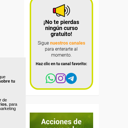
¡No te pierdas
ningún curso
gratuito!
Sigue
nuestros canales
para enterarte al
momento.
Haz clic en tu canal favorito:
que
sobre tu
ar de
rios
, para
marketing