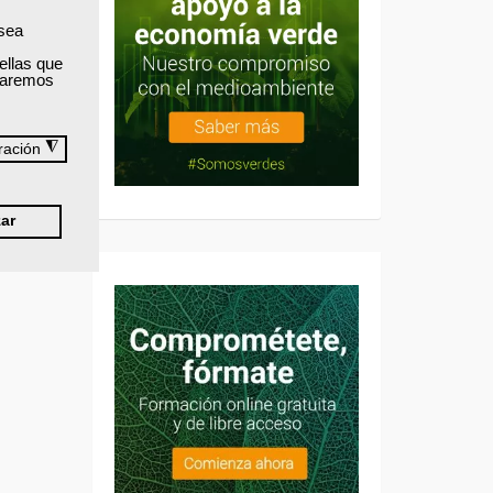
 sea
ellas que
izaremos
◮
ración
ar