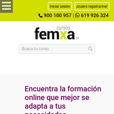
Iniciar sesión
¡Quiero registrarme!
900 100 957
|
619 926 324
Encuentra la formación
online que mejor se
adapta a tus