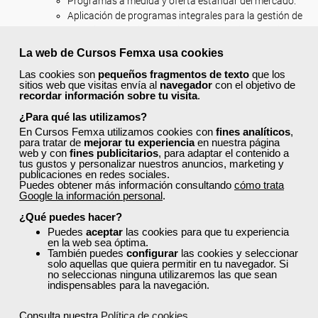
Programas a medida y oferta estándar del mercado.
Aplicación de programas integrales para la gestión de
las unidades de información y distribución turísticas.
UF0049 : PROCESOS DE GESTIÓN DE CALIDAD EN HOSTELERÍA Y
La web de Cursos Femxa usa cookies
TURISMO.
Las cookies son
pequeños fragmentos de texto
que los
sitios web que visitas envía al
navegador
con el objetivo de
La cultura de la calidad en las empresas y/o entidades de
recordar información sobre tu visita
.
hostelería y turismo.
¿Para qué las utilizamos?
El concepto de calidad y excelencia en el servicio
En Cursos Femxa utilizamos cookies con
fines analíticos
,
hostelero y turístico.
para tratar de
mejorar tu experiencia
en nuestra página
Sistemas de calidad: implantación y aspectos claves.
web y con
fines publicitarios
, para adaptar el contenido a
tus gustos y personalizar nuestros anuncios, marketing y
Aspectos legales y normativos.
publicaciones en redes sociales.
El plan de turismo español Horizonte 2020.
Puedes obtener más información consultando
cómo trata
La gestión de la calidad en la organización hostelera y
Google la información personal
.
turística.
¿Qué puedes hacer?
Organización de la calidad.
Puedes
aceptar
las cookies para que tu experiencia
Gestión por procesos en hostelería y turismo.
en la web sea óptima.
También puedes
configurar
las cookies y seleccionar
Procesos de control de calidad de los servicios y productos
solo aquellas que quiera permitir en tu navegador. Si
de hostelería y turismo.
no seleccionas ninguna utilizaremos las que sean
Procesos de producción y servicio.
indispensables para la navegación.
Supervisión y medida del proceso y producto/servicio.
Gestión de los datos.
Consulta nuestra
Política de cookies