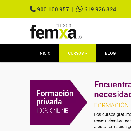
900 100 957
|
619 926 324
INICIO
CURSOS
BLOG
Encuentra
necesida
FORMACIÓN 
Los cursos gratuito
desempleados resid
a esta formación gr