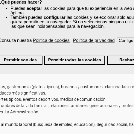
¿Qué puedes hacer?
s) para las funciones comunicativas trabajadasn en los diferentes tipo
Puedes
aceptar
las cookies para que tu experiencia en la web
evisión y consolidación.
óptima.
También puedes
configurar
las cookies y seleccionar solo aqu
las sílabas tónicas en formas simples y en compuestos (window-shopping
quiera permitir en tu navegador. Si no seleccionas ninguna util
y verbo (a record, to record).
las que sean indispensables para la navegación.
as tónicas y átonas; regularidad rítmica de las primeras. Enlaces. Revisi
Consulta nuestra
Política de cookies
Política de privacidad
Configu
nos. Reconocimiento de la representación gráfica en el diccionario. Insis
ad (-ough: although,
eive, leisure; ie: scientist). Palabras próximas formalmente que suelen pro
Permitir cookies
Permitir todas las cookies
Rechaz
entes.
RALES.
das, gastronomía (platos típicos), horarios y costumbres relacionadas con
idades más significativas.
ortes típicos, eventos deportivos, medios de comunicación.
mbres de la vida familiar, relaciones familiares, generacionales y profes
les. La Administración
n al mundo laboral (búsqueda de empleo, educación), Seguridad social, há