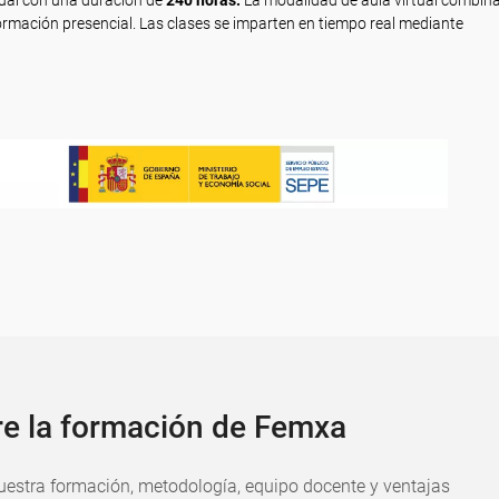
tual con una duración de
240 horas.
La modalidad de aula virtual combina
 formación presencial. Las clases se imparten en tiempo real mediante
re la formación de Femxa
estra formación, metodología, equipo docente y ventajas