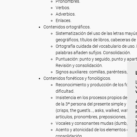
Pronombres.
Verbos.
Adverbios.
Enlaces.
Contenidos ortográficos.
Sistematización del uso de las letras mayú
geográficos, títulos de libros, cabeceras de 
Ortografía cuidada del vocabulario de uso. 
palabras añaden sufijos. Consolidación.
Puntuación: punto y seguido, punto y apart
Revisión y consolidación.
Signos auxiliares: comillas, paréntesis, apó
Contenidos fonéticos y fonológicos.
Reconocimiento y producción de los fonem
dificultad.
Insistencia en los procesos propios de la le
de la 3ª persona del presente simple y del 
(crisps, the guest’s…, asks, walked, watched
artículos, pronombres, preposiciones, conj
Vocales y consonantes mudas (dumb, island
Acento y atonicidad de los elementos de la o
consolidación