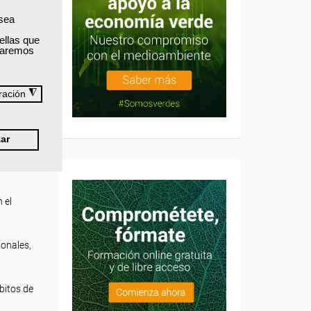
s de
 sea
ellas que
).
izaremos
ón y
◮
ración
tencia
ducir
ar
 el
ionales,
bitos de