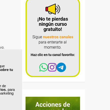
¡No te pierdas
ningún curso
gratuito!
Sigue
nuestros canales
para enterarte al
momento.
vo.
Haz clic en tu canal favorito:
que
yor
sobre tu
itivo ‘s,
usters”
ar de
nas de
rios
, para
marketing
isión y