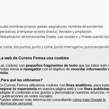
sculas (nombres propios, países, asignaturas, nombres de accidentes
periódicos, al empezar el estilo directo). Revisión y ampliación.
Reduplicación de consonantes finales. Las vocales e, y finales cuando las
e, coma, dos puntos, punto y coma, punto interrogativo, punto exclamati
strofo. Revisión y consolidación.
La web de Cursos Femxa usa cookies
Las cookies son
pequeños fragmentos de texto
que los sitios web 
as vocálicos y consonánticos. Diptongos y triptongos que presentan ma
visitas envía al
navegador
con el objetivo de
recordar información 
visita
.
ngua que presentan mayor dificultad: pronunciación de los plurales, del gen
¿Para qué las utilizamos?
pasado simple/participio de pasado de los verbos regulares; “consonant cl
En Cursos Femxa utilizamos cookies con
fines analíticos
, para trat
). La r al final de palabra. El sonido /ә/en sílabas átonas y en formas áto
mejorar tu experiencia
en nuestra página web y con
fines publicita
adaptar el contenido a tus gustos y personalizar nuestros anuncios, 
unciones y verbos auxiliares y modales.
y publicaciones en redes sociales.
, castle).
Puedes obtener más información consultando
cómo trata Google la
ración por su significado. Acento enfático (Who bought this? - I did). Rev
información personal
.