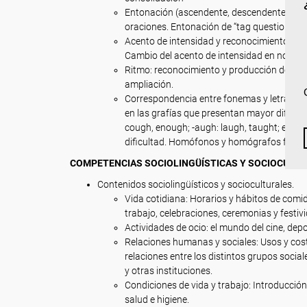
Entonación (ascendente, descendente, mixta
oraciones. Entonación de “tag questions”. R
Acento de intensidad y reconocimiento de 
Cambio del acento de intensidad en nombre 
Ritmo: reconocimiento y producción de sílab
ampliación.
Correspondencia entre fonemas y letras/sig
en las grafías que presentan mayor dificult
cough, enough; -augh: laugh, taught; ei: rec
dificultad. Homófonos y homógrafos frecu
COMPETENCIAS SOCIOLINGÜÍSTICAS Y SOCIOCULTU
Contenidos sociolingüísticos y socioculturales.
Vida cotidiana: Horarios y hábitos de comi
trabajo, celebraciones, ceremonias y festiv
Actividades de ocio: el mundo del cine, dep
Relaciones humanas y sociales: Usos y costu
relaciones entre los distintos grupos socia
y otras instituciones.
Condiciones de vida y trabajo: Introducció
salud e higiene.