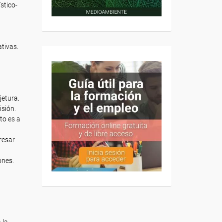
stico-
tivas.
jetura.
isión.
to es a
resar
ones.