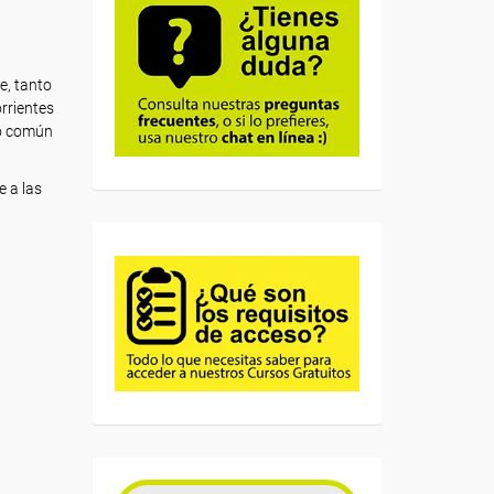
e, tanto
rrientes
co común
e a las