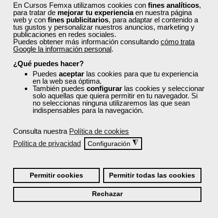
En Cursos Femxa utilizamos cookies con
fines analíticos
,
los cursos de Femxa?
para tratar de
mejorar tu experiencia
en nuestra página
web y con
fines publicitarios
, para adaptar el contenido a
tus gustos y personalizar nuestros anuncios, marketing y
publicaciones en redes sociales.
¿Los cursos de Femxa son prácticos y tienen
Puedes obtener más información consultando
cómo trata
temario actualizado?
Google la información personal
.
¿Qué puedes hacer?
Puedes
aceptar
las cookies para que tu experiencia
¿Qué ofrece Femxa al alumno una vez
en la web sea óptima.
También puedes
configurar
las cookies y seleccionar
finaliza su formación?
solo aquellas que quiera permitir en tu navegador. Si
no seleccionas ninguna utilizaremos las que sean
indispensables para la navegación.
¿Recibiré un certificado al finalizar un curso
gratuito?
Consulta nuestra
Política de cookies
Política de privacidad
◮
Configuración
Permitir cookies
Permitir todas las cookies
Rechazar
¡Únete a la Comunidad Femxa!
Actualmente
este curso está cerrado
y no hay plazas