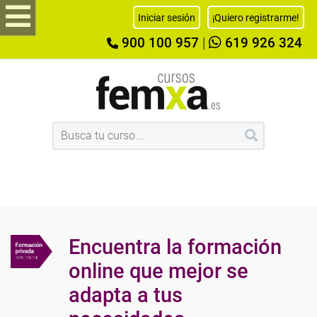
Iniciar sesión
¡Quiero registrarme!
900 100 957
|
619 926 324
Encuentra la formación
online que mejor se
adapta a tus