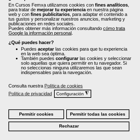
finaliza su formación?
En Cursos Femxa utilizamos cookies con
fines analíticos
,
para tratar de
mejorar tu experiencia
en nuestra página
web y con
fines publicitarios
, para adaptar el contenido a
tus gustos y personalizar nuestros anuncios, marketing y
¿Recibiré un certificado al finalizar un curso
publicaciones en redes sociales.
Puedes obtener más información consultando
cómo trata
gratuito?
Google la información personal
.
¿Qué puedes hacer?
Puedes
aceptar
las cookies para que tu experiencia
en la web sea óptima.
También puedes
configurar
las cookies y seleccionar
solo aquellas que quiera permitir en tu navegador. Si
no seleccionas ninguna utilizaremos las que sean
indispensables para la navegación.
Inicia sesión:
Accede con tu nombre de usuario y contraseña o inicia
Consulta nuestra
Política de cookies
sesión con Facebook, Google o LinkedIn:
Política de privacidad
◮
Configuración
Permitir cookies
Permitir todas las cookies
Rechazar
Recordarme