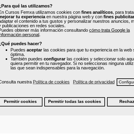
¿Para qué las utilizamos?
En Cursos Femxa utilizamos cookies con
fines analíticos
, para trat
 A RED. PROYECTO DE INSTALACIÓN.
mejorar tu experiencia
en nuestra página web y con
fines publicita
adaptar el contenido a tus gustos y personalizar nuestros anuncios, 
y publicaciones en redes sociales.
Puedes obtener más información consultando
cómo trata Google la
información personal
.
¿Qué puedes hacer?
Puedes
aceptar
las cookies para que tu experiencia en la web
óptima.
También puedes
configurar
las cookies y seleccionar solo aqu
quiera permitir en tu navegador. Si no seleccionas ninguna util
las que sean indispensables para la navegación.
Consulta nuestra
Política de cookies
Política de privacidad
Configu
Permitir cookies
Permitir todas las cookies
Rechaz
ración de
100 horas.