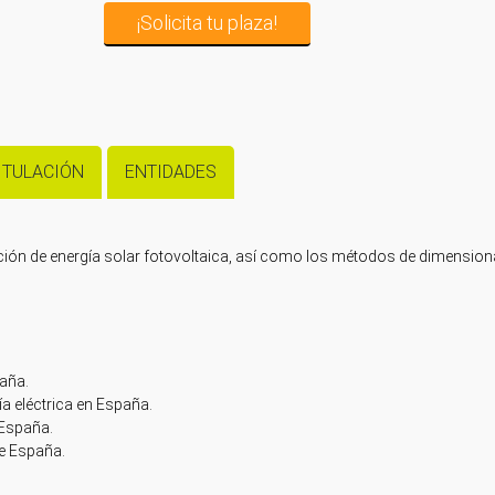
¡Solicita tu plaza!
ITULACIÓN
ENTIDADES
ación de energía solar fotovoltaica, así como los métodos de dimensio
aña.
a eléctrica en España.
 España.
de España.