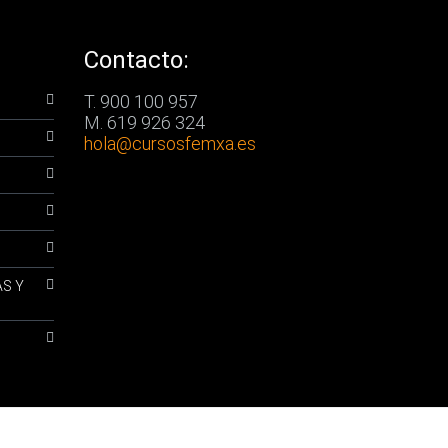
Contacto:
T. 900 100 957
M. 619 926 324
hola
@cursosfemxa.es
AS Y