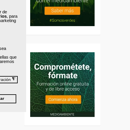
ar de
rios
, para
marketing
 sea
ellas que
izaremos
◮
ración
ar